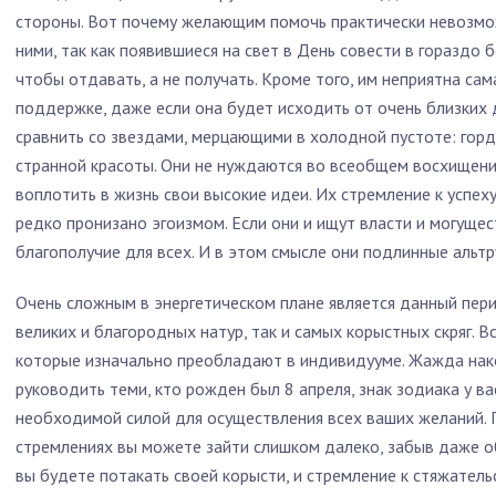
стороны. Вот почему желающим помочь практически невозмо
ними, так как появившиеся на свет в День совести в гораздо 
чтобы отдавать, а не получать. Кроме того, им неприятна сам
поддержке, даже если она будет исходить от очень близких
сравнить со звездами, мерцающими в холодной пустоте: гор
странной красоты. Они не нуждаются во всеобщем восхищении
воплотить в жизнь свои высокие идеи. Их стремление к успех
редко пронизано эгоизмом. Если они и ищут власти и могущес
благополучие для всех. И в этом смысле они подлинные альтр
Очень сложным в энергетическом плане является данный пери
великих и благородных натур, так и самых корыстных скряг. Вс
которые изначально преобладают в индивидууме. Жажда нак
руководить теми, кто рожден был 8 апреля, знак зодиака у ва
необходимой силой для осуществления всех ваших желаний. П
стремлениях вы можете зайти слишком далеко, забыв даже о
вы будете потакать своей корысти, и стремление к стяжател