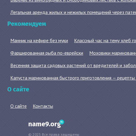
Легальная аренда жилых и нежилых помещений через пате
Рекомендуем
Манник на кефире без муки
Классный час на тему хлеб г
Фаршированная рыба по-еврейски
Моховики маринованн
Весенняя защита садовых растений от вредителей и забо
Капуста маринованная быстрого приготовления — рецепты 
О сайте
О сайте
Контакты
ru
name9.org
© 2025 Все права защищены