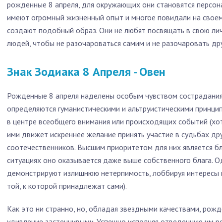
рожденные 8 апреля, для окружающих они становятся персон
имеют огромный жизненный опыт и многое повидали на своем 
создают подобный образ. Они не любят посвящать в свою ли
людей, чтобы не разочароваться самим и не разочаровать дру
Знак Зодиака 8 Апреля - Овен
Рожденные 8 апреля наделены особым чувством сострадания,
определяются гуманистическими и альтруистическими принцип
в центре всеобщего внимания или происходящих событий (хот
ими движет искреннее желание принять участие в судьбах дру
соотечественников. Высшим приоритетом для них является бл
ситуациях оно оказывается даже выше собственного блага. Од
демонстрируют излишнюю нетерпимость, лоббируя интересы 
той, к которой принадлежат сами).
Как это ни странно, но, обладая звездными качествами, рож
удивление застенчивыми. Успешно исполняя отведенную им ро