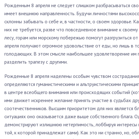
Рожденным 8 апреля не следует слишком разбрасываться своей
имеет внешнюю направленность. Будучи личностями высокос
склонны забывать о себе и, в частности, о своем здоровье. К
них не требуется, разве что повседневное внимание к своему
лесу, горам или морскому побережью помогут разгрузиться от
апреля получают огромное удовольствие от еды, но лишь в то
голодающих. В этом смысле наибольшее удовлетворение им 
разделить трапезу с другими.
Рожденные 8 апреля наделены особым чувством сострадания,
определяются гуманистическими и альтруистическими принцип
в центре всеобщего внимания или происходящих событий (хот
ими движет искреннее желание принять участие в судьбах дру
соотечественников. Высшим приоритетом для них является бл
ситуациях оно оказывается даже выше собственного блага. Од
демонстрируют излишнюю нетерпимость, лоббируя интересы 
той, к которой принадлежат сами). Как это ни странно, но, о