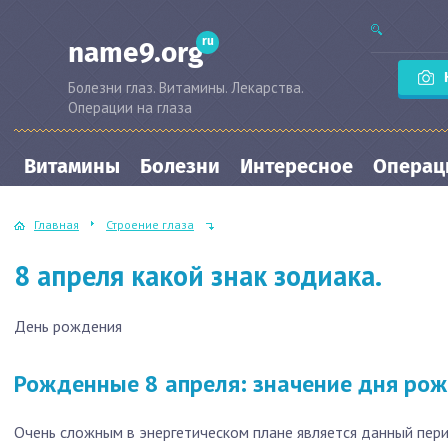
ru
name9.org
Болезни глаз. Витамины. Лекарства.
Операции на глаза
Витамины
Болезни
Интересное
Операци
Главная
Строение глаза
8 апреля какой знак зодиака.
День рождения
Рожденные 8 апреля: значение дня ро
Очень сложным в энергетическом плане является данный пери