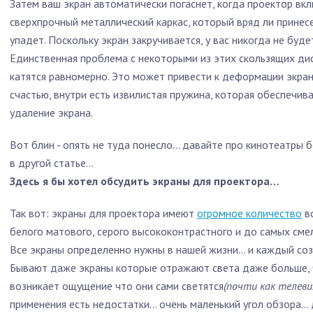
Затем ваш экран автоматически погаснет, когда проектор вкл
сверхпрочный металлический каркас, который вряд ли принес
упадет. Поскольку экран закручивается, у вас никогда не буде
Единственная проблема с некоторыми из этих скользящих дис
катятся равномерно. Это может привести к деформации экран
счастью, внутри есть извилистая пружина, которая обеспечи
удаление экрана.
Вот блин - опять не туда понесло… давайте про кинотеатры 
в другой статье…
Здесь я бы хотел обсудить экраны для проектора…
Так вот: экраны для проектора имеют
огромное количество
в
белого матового, серого высококонтрастного и до самых см
Все экраны определенно нужны в нашей жизни… и каждый соз
Бывают даже экраны которые отражают света даже больше, ч
возникает ощущение что они сами светятся
(почти как телеви
применения есть недостатки… очень маленький угол обзора… д