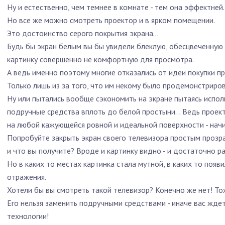
Ну и естественно, чем темнее в комнате - тем она эффектней.
Но все же можно смотреть проектор и в ярком помещении.
Это достоинство серого покрытия экрана…
Будь бы экран белым вы бы увидели блеклую, обесцвеченную
картинку совершенно не комфортную для просмотра.
А ведь именно поэтому многие отказались от идеи покупки п
Только лишь из за того, что им некому было продемонстриро
Ну или пытались вообще сэкономить на экране пытаясь испол
подручные средства вплоть до белой простыни… Ведь проекто
на любой кажующейся ровной и идеальной поверхности - начи
Попробуйте закрыть экран своего телевизора простым проз
и что вы получите? Вроде и картинку видно - и достаточно р
Но в каких то местах картинка стала мутной, в каких то появ
отражения.
Хотели бы вы смотреть такой телевизор? Конечно же нет! То
Его нельзя заменить подручными средствами - иначе вас жде
технологии!