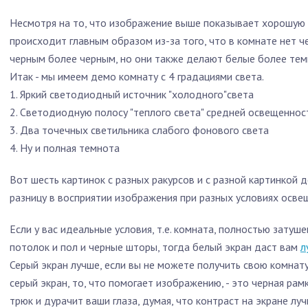
Несмотря на то, что изображение выше показывает хорошую 
происходит главным образом из-за того, что в комнате нет ч
черным более черным, но они также делают белые более темн
Итак - мы имеем демо комнату с 4 градациями света.
1. Яркий светодиодный источник "холодного"света
2. Светодиодную полосу "теплого света" средней освещеннос
3. Два точечных светильника слабого фонового света
4. Ну и полная темнота
Вот шесть картинок с разных ракурсов и с разной картинкой
разницу в восприятии изображения при разных условиях осв
Если у вас идеальные условия, т.е. комната, полностью затуш
потолок и пол и черные шторы, тогда белый экран даст вам
л
Серый экран лучше, если вы не можете получить свою комнату, 
серый экран, то, что помогает изображению, - это черная рам
трюк и дурачит ваши глаза, думая, что контраст на экране луч