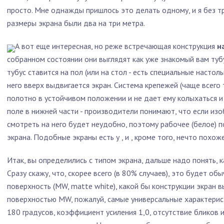
просто. Мне однажды пришлось это делать одному, и я без тр
размеры экрана были два на три метра.
А вот еще интересная, но реже встречающая конструкция
н
собранном состоянии они выглядят как уже знакомый вам туб
тубус ставится на пол (или на стол - есть специальные насто
него вверх выдвигается экран. Система крепежей (чаще всего
полотно в устойчивом положении и не дает ему колыхаться и
поле в нижней части - производители понимают, что если изо
смотреть на него будет неудобно, поэтому рабочее (белое) п
экрана. Подобные экраны есть у , и , кроме того, нечто похож
Итак, вы определились с типом экрана, дальше надо понять, 
Сразу скажу, что, скорее всего (в 80% случаев), это будет 
поверхность (MW, matte white), какой бы конструкции экран в
поверхностью MW, пожалуй, самые универсальные характерист
180 градусов, коэффициент усиления 1,0, отсутствие бликов 