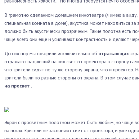
равномерность яркости... Но иногда требуется нечто особен
В грамотно сделанном домашнем кинотеатре (я имею в виду,
специальная комната в доме), акустика может находиться за 
должно быть акустически прозрачным. Такие полотна есть поч
чаще всего они еще и усиливают контрастность и делают чер
До сих пор мы говорили исключительно об
отражающих
экра
отражают падающий на них свет от проектора в сторону само
что зрители сидят по ту же сторону экрана, что и проектор. 
зрители были по разные стороны от экрана. В этом случае в
на просвет
.
Экран с просветным полотном может быть любым, но чаще вс
на ногах. Зрители не заслоняют свет от проектора, и уже одно
просветные экраны менее чувствительны к внешней засветке,