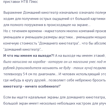
приставки НТВ Плюс
Выражение Домашний кинотеатр изначально означало полную
ходим для получения острых ощущений от большой картинки
для полного погружения в происходящее на экране…
Но с течением времени - маркетологи многих компаний прои
уменьшали и уменьшали размеры акустики… уменьшали мощнос
конечную стоимость "Домашнего кинотеатра"… что бы абсолю
"домашний кинотеатр"…
И что мы имеем на выходе?!
А на выходе мы имеем этакий
было написано на коробке - которую он из магазина унес под
рублей
(производителя называть не буду - таких куча)
подклю
телевизору 54 см по диагонали… И человек использующий это 
где нибудь в кругу друзей… позволяет себе небрежно бросить
кинотеатр - ничего особенного!"
Если вы ищете идеальные экраны для домашнего кинотеатра, 
большой экран имеет несколько небольших настроек для улуч