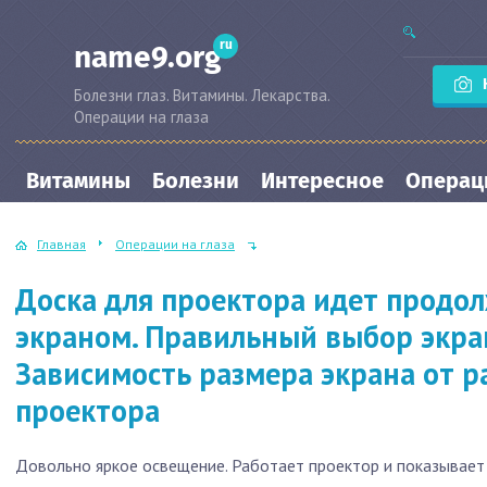
ru
name9.org
Болезни глаз. Витамины. Лекарства.
Операции на глаза
Витамины
Болезни
Интересное
Операци
Главная
Операции на глаза
Доска для проектора идет продо
экраном. Правильный выбор экран
Зависимость размера экрана от р
проектора
Довольно яркое освещение. Работает проектор и показывает