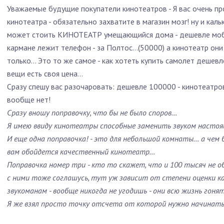
Уважаемые будущие покупатели кинотеатров - Я вас очень пр
кинотеатра - обязательно захватите в магазин мозг! ну и каль
может стоить КИНОТЕАТР умещающийся дома - дешевле мобил
кармане лежит телефон - за Полтос…(50000) а кинотеатр они 
только… Это то же самое - как хотеть купить самолет деше
вещи есть своя цена…
Сразу спешу вас разочаровать: дешевле 100000 - кинотеатро
вообще нет!
Сразу вношу поправочку, что бы не было споров…
Я имею ввиду кинотеатры способные заменить звуком насто
И еще одна поправочка! - это для небольшой комнаты… а чем
вам обойдется качественный кинотеатр…
Поправочка номер три - кто то скажет, что и 100 тысяч не 
с ними тоже соглашусь, тут уж зависит от степени оценки 
звукоманам - вообще никогда не угодишь - они всю жизнь гоня
Я же взял просто точку отсчета от которой нужно начина