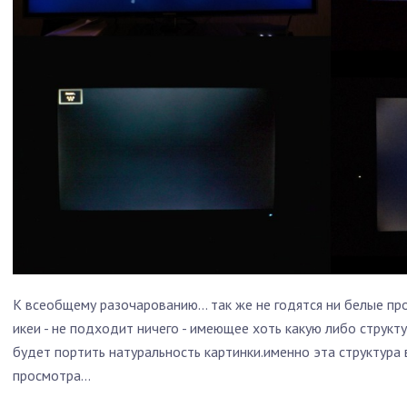
К всеобщему разочарованию… так же не годятся ни белые про
икеи - не подходит ничего - имеющее хоть какую либо структ
будет портить натуральность картинки.именно эта структура 
просмотра…