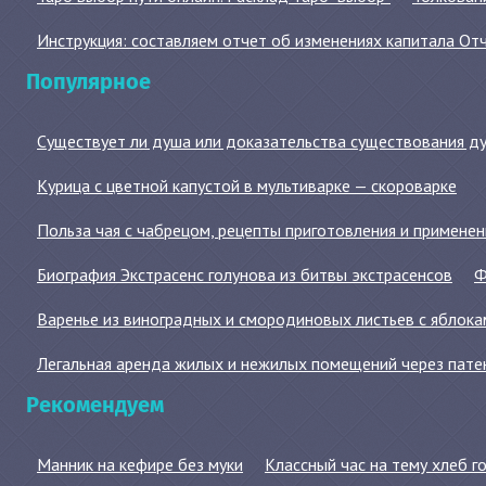
Инструкция: составляем отчет об изменениях капитала От
Популярное
Существует ли душа или доказательства существования д
Курица с цветной капустой в мультиварке — скороварке
Польза чая с чабрецом, рецепты приготовления и примене
Биография Экстрасенс голунова из битвы экстрасенсов
Ф
Варенье из виноградных и смородиновых листьев с яблока
Легальная аренда жилых и нежилых помещений через пате
Рекомендуем
Манник на кефире без муки
Классный час на тему хлеб г