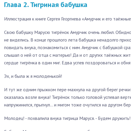
Глава 2. Тигриная бабушка
Иллюстрация к книге Сергея Георгиева «Амурчик и его таёжные
Свою бабушку Марусю тигрёнок Амурчик очень любил. Обидно 
не виделись. В конце прошлого лета бабушка ненадолго прихо
повидать внука, познакомиться с ним. Амурчик с бабушкой сра
слышал о ней от отца с матерью! Да и от других таёжных жи
сердце тигрёнка в один миг. Едва успев поздороваться и обня
Эх, и была ж я молоденькой!
И тут же одним прыжком пере-махнула на другой берег речки!
оказалась возле внука! Тигрёнок только головой успевал верте
напружинился, прыгнул… и мигом тоже очутился на другом бер
Молодец! - похвалила внука тигрица Маруся. - Будем дружить!