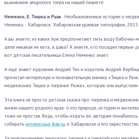
выживание амурского тигра на нашей планете.
Неменко, Е. Тишка и Рыж
. Необыкновенные истории о медве
Неменко. - Хабаровск: Хабаровская краевая типография, 2015. –
А вы знаете, из каких луж предпочитают пить воду бабочки-м
деле никакая не кета, а дава? А знаете, кто посадил первые 
вот детская писательница Елена Неменко знает.
А еще знают художник Андрей Тен и издатель Андрей Вербицки
прочитал интересную и познавательную книжку «Тишка и Рыж
медвежонке Тишке и тигренке Рыже», которую они выпустили.
Эта книга не просто детская сказка про тигренка и медвежон
жизни нашего родного края: о его природе, истории и жителях
тоже не простая. Ведь, чтобы издать ее, авторам понабилось
собирать
интересные факты
о Хабаровске и его окрестностях
За приключениями амурского тигренка и гималайского медве