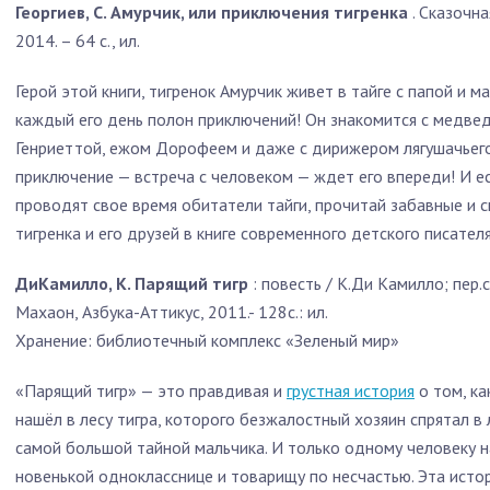
Георгиев, С. Амурчик, или приключения тигренка
. Сказочна
2014. – 64 с., ил.
Герой этой книги, тигренок Амурчик живет в тайге с папой и м
каждый его день полон приключений! Он знакомится с медв
Генриеттой, ежом Дорофеем и даже с дирижером лягушачьег
приключение — встреча с человеком — ждет его впереди! И ес
проводят свое время обитатели тайги, прочитай забавные и 
тигренка и его друзей в книге современного детского писателя
ДиКамилло, К. Парящий тигр
: повесть / К.Ди Камилло; пер.с
Махаон, Азбука-Аттикус, 2011.- 128с.: ил.
Хранение: библиотечный комплекс «Зеленый мир»
«Парящий тигр» — это правдивая и
грустная история
о том, к
нашёл в лесу тигра, которого безжалостный хозяин спрятал в л
самой большой тайной мальчика. И только одному человеку на
новенькой однокласснице и товарищу по несчастью. Эта исто