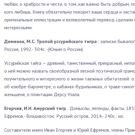
любви, о храбрости и чести, о том, как важно быть добрым, п
кого любишь. Книга обязательно покорит ваши сердца и заста
оригинальные иллюстрации и великолепный перевод сделали 
интересными.
Деменок, М.С. Тропой уссурийского тигра
: записки бывалог
Россия, 1992.- 304с. -(Юным о России)
Уссурийская тайга — древний, таинственный, прекрасный, непо
о ней можно назвать своеобразной лесной поэтической грамо
поучительного и интересного о жизни таежных обитателей: о
об изюбре-барометре, о кабанах-будильниках, о траве-синопт
женьшеня, о плантации Дерсу Узала.
Егорчев, И.Н. Амурский тигр
: Домыслы, легенды, факты. 1855-
Ефремов.- Владивосток: Русский остров, 2014.- 240с.: ил.
Составители книги Иван Егорчев и Юрий Ефремов, члены При