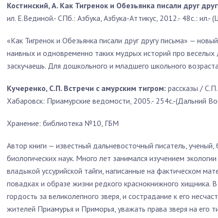
Костинский, А. Как Тигренок и Обезьянка писали друг дру
ил. Е.Вединой.- СПб.: Азбука, Азбука-Аттикус, 2012.- 48с.: ил.-
«Как Тигренок и Обезьянка писали друг другу письма» — новы
наивных и одновременно таких мудрых историй про веселых д
заскучаешь. Для дошкольного и младшего школьного возраста
Кучеренко, С.П. Встречи с амурским тигром:
рассказы / С.П.
Хабаровск: Приамурские ведомости, 2005.- 254с.-(Дальний Во
Хранение: библиотека №10, ГБМ
Автор книги — известный дальневосточный писатель, ученый,
биологических наук. Много лет занимался изучением экологии 
владыкой уссурийской тайги, написанные на фактическом мат
повадках и образе жизни редкого краснокнижного хищника. В
гордость за великолепного зверя, и сострадание к его несчас
жителей Приамурья и Приморья, уважать права зверя на его т