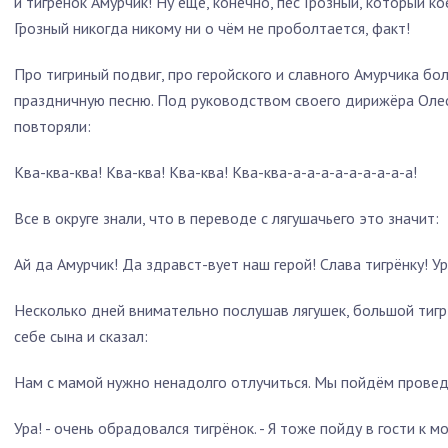
и тигрёнок Амурчик! Ну ещё, конечно, пёс Грозный, который к
Грозный никогда никому ни о чём не проболтается, факт!
Про тигриный подвиг, про геройского и славного Амурчика б
праздничную песню. Под руководством своего дирижёра Оле
повторяли:
Ква-ква-ква! Ква-ква! Ква-ква! Ква-ква-а-а-а-а-а-а-а-а-а!
Все в округе знали, что в переводе с лягушачьего это значит:
Ай да Амурчик! Да здравст-вует наш герой! Слава тигрёнку! Ура!
Несколько дней внимательно послушав лягушек, большой тигр
себе сына и сказал:
Нам с мамой нужно ненадолго отлучиться. Мы пойдём прове
Ура! - очень обрадовался тигрёнок. - Я тоже пойду в гости к 