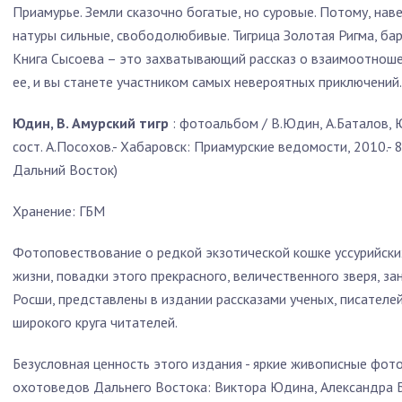
Приамурье. Земли сказочно богатые, но суровые. Потому, нав
натуры сильные, свободолюбивые. Тигрица Золотая Ригма, ба
Книга Сысоева – это захватывающий рассказ о взаимоотноше
ее, и вы станете участником самых невероятных приключений.
Юдин, В. Амурский тигр
: фотоальбом / В.Юдин, А.Баталов, Ю
сост. А.Посохов.- Хабаровск: Приамурские ведомости, 2010.- 8
Дальний Восток)
Хранение: ГБМ
Фотоповествование о редкой экзотической кошке уссурийски
жизни, повадки этого прекрасного, величественного зверя, з
Росши, представлены в издании рассказами ученых, писателе
широкого круга читателей.
Безусловная ценность этого издания - яркие живописные фо
охотоведов Дальнего Востока: Виктора Юдина, Александра 