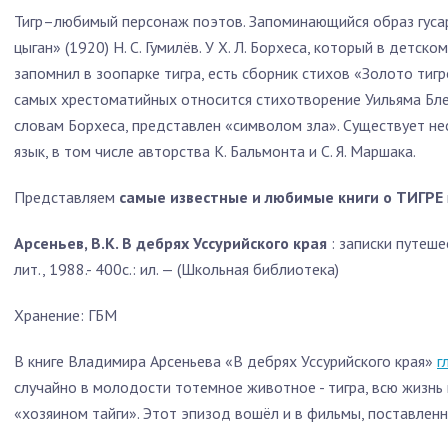
Тигр–любимый персонаж поэтов. Запоминающийся образ гусар
цыган» (1920) Н. С. Гумилёв. У Х. Л. Борхеса, который в детск
запомнил в зоопарке тигра, есть сборник стихов «Золото тигр
самых хрестоматийных относится стихотворение Уильяма Блей
словам Борхеса, представлен «символом зла». Существует не
язык, в том числе авторства К. Бальмонта и С. Я. Маршака.
Представляем
самые известные и любимые книги о ТИГРЕ
Арсеньев, В.К. В дебрях Уссурийского края
: записки путешес
лит., 1988.- 400с.: ил. — (Школьная библиотека)
Хранение: ГБМ
В книге Владимира Арсеньева «В дебрях Уссурийского края»
г
случайно в молодости тотемное животное - тигра, всю жизнь 
«хозяином тайги». Этот эпизод вошёл и в фильмы, поставленн