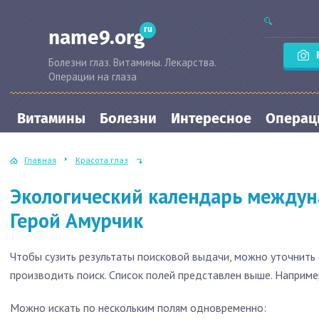
ru
name9.org
Болезни глаз. Витамины. Лекарства.
Операции на глаза
Витамины
Болезни
Интересное
Операци
Главная
Красота глаз
Экологический календарь междун
Герой Амурчик
Чтобы сузить результаты поисковой выдачи, можно уточнить з
производить поиск. Список полей представлен выше. Наприме
Можно искать по нескольким полям одновременно: