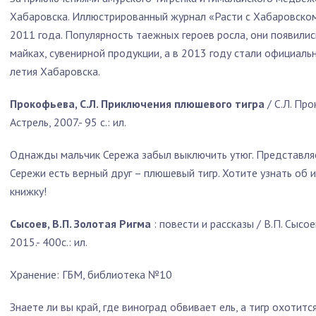
Хабаровска. Иллюстрированный журнал «Расти с Хабаровском.
2011 года. Популярность таежных героев росла, они появили
майках, сувенирной продукции, а в 2013 году стали официал
летия Хабаровска.
Прокофьева, С.Л. Приключения плюшевого тигра
/ С.Л. Про
Астрель, 2007.- 95 с.: ил.
Однажды мальчик Сережа забыл выключить утюг. Представляет
Сережи есть верный друг – плюшевый тигр. Хотите узнать об 
книжку!
Сысоев, В.П. Золотая Ригма
: повести и рассказы / В.П. Сысоев
2015.- 400с.: ил.
Хранение: ГБМ, библиотека №10
Знаете ли вы край, где виноград обвивает ель, а тигр охотитс