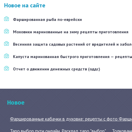
Новое на сайте
Фаршированная рыба по-еврейски
Моховики маринованные на зиму рецепты приготовления
Весенняя защита садовых растений от вредителей и забо
Капуста маринованная быстрого приготовления — рецепты
Отчет о движении денежных средств (оддс)
Новое
Фаршированные кабачки в духовке: рецепты с фото Фаршир
Таро выбор пути онлайн. Расклад таро "выбор"
Толковани