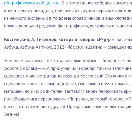
географического общества
. В этом издании собраны самые р
впечатления очевидцев, описания из трудов первых исследо
из немногочисленных в то время справочников и энциклопедий
иллюстрирована редкими фотографиями, рисунками и сканами
Костинский, А. Тигренок, который говорил «Р-р-р
«: расска
Азбука, Азбука-Аттикус, 2012.- 48с.: ил. -(Цветик — семицветик
Нам всем знакомы с детства веселые друзья — Тигренок, Чер
дороге с облаками». А придумал их и сделал такими запомин
сценарист и иллюстратор Александр Костинский. Его книги и 
сценариям, трогательные и добрые, смешные и поучительные, 
малышей, но и их родителей, заставляя вновь переживать ярк
полюбившимися персонажами. «Тигренок, который говорил «Р-
веселых похождениях друзей. Прекрасные яркие иллюстрации
Ведина.