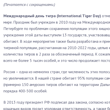
(Печатается с сокращениями.)
Международный день тигра (International Tiger Day)
отм
мире. Праздник был учрежден в 2010 году на Международном
Петербурге по проблемам сохранения популяции этого хищно
учреждения этой даты выступили 13 государств, участвовавш
обитают. В ходе мероприятия также была разработана и при
тигриной популяции, рассчитанная на 2010-2022 годы, целью 
количества тигров в 2 раза за обозначенный период. К сожал
всего не более 5 тысяч особей, и это число продолжает пост
Россия – одна из немногих стран, где численность этих поло
но увеличивается. В нашей стране обитает 95% популяции сам
(примерно 150 амурских тигров обитают на территории Дальне
порядка 400-500 особей.
В 2013 году президент РФ подписал два закона, согласно ко
кошачьих видов грозит уголовная ответственность, а также 