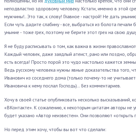
полноценны, но их
духовный мир
настолько крепок, что они с
неподвластно здоровому человеку. Кстати, именно в этой 
мужчины!.. Это так, к слову! Главное - настрой! Не дать уны
Если чуть дадите слабину - все, выбраться из болота печали 
уныние - тоже грех, поэтому не берите этот грех на свою душу
Я не буду расписывать о том, как важна в жизни православног
Каждый человек, даже заядлый атеист, рано или поздно, обр
есть всегда! Просто порой это чудо настолько кажется земны
Ведь русскому человека нужны явные доказательства того, чт
Иванович из соседнего дома (только почему-то не учитываетс
Ивановича к нему послал Господь)… Без комментариев.
Хочу в своей статье опубликовать несколько высказываний, ко
«ВКонтакте». К сожалению, к некоторым цитатам авторы не ук
будет указано «Автор неизвестен». Они позволяют «открыть г
Но перед этим хочу, чтобы вы вот что сделали: