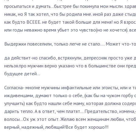
просыпаться и думать...быстрее бы покинула мои мысли. здр
никак, но Я так хотел, что бы родила мне. иной раз даже стыд
как будто ВСЕЕЕ. не будет такой больше для меня! но Я взрос
или годы неважно время убьет это чувство(но не хочется). вс
Выдержки повеселили, только легче не стало.... Может что-то
да действит-но спасибо, встряхнули, депрессняк просто уже 
нельзя.про мужчин верно указано что в большинстве они пред
будущее детей...
Согласна- многие мужчины инфантильные или эгоисты, или и т
иждивенцами, думают только о себе, (как бы на чужом горбу
улучшить) как будто нашли себе маму, которая должна содер
дарить тепло. А в ответ, чем платят... Предательство, измена,
волосы...Ох уж этот опыт. Желаю всем женщинам любви, что
верный, надежный, любящий!Все будет хорошо!!!