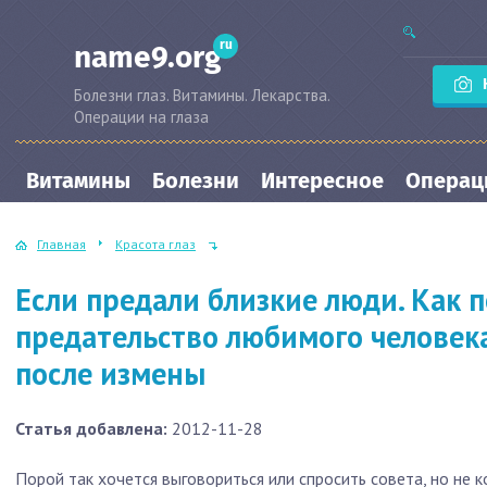
ru
name9.org
Болезни глаз. Витамины. Лекарства.
Операции на глаза
Витамины
Болезни
Интересное
Операци
Главная
Красота глаз
Если предали близкие люди. Как 
предательство любимого человека
после измены
Статья добавлена:
2012-11-28
Порой так хочется выговориться или спросить совета, но не к