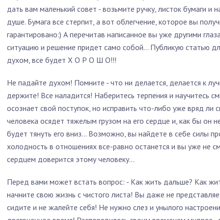
дать вам маленький совет - возьмите ручку, листок бумаги и н
душе. Бумага все стерпит, а вот облегчение, которое вы получ
гарантировано:) А перечитав написанное вы уже другими гла
ситуацию и решение придет само собой... Публикую статью для
духом, все будет Х О Р О Ш О!!!
Не падайте духом! Помните - что ни делается, делается к лу
держите! Все наладится! Наберитесь терпения и научитесь см
осознает свой поступок, но исправить что-либо уже вряд ли 
человека осядет тяжелым грузом на его сердце и, как бы он н
будет тянуть его вниз… Возможно, вы найдете в себе силы пр
холодность в отношениях все-равно останется и вы уже не с
сердцем доверится этому человеку…
Перед вами может встать вопрос: - Как жить дальше? Как жить
начните свою жизнь с чистого листа! Вы даже не представляет
сидите и не жалейте себя! Не нужно слез и унылого настроени