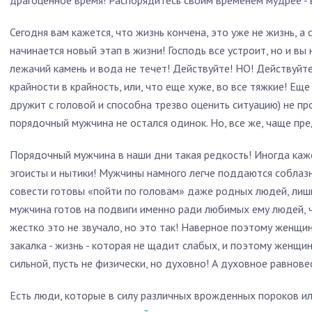
драгоценное время! Распорядитесь своим временем мудрее - 
Сегодня вам кажется, что жизнь кончена, это уже не жизнь, а 
начинается новый этап в жизни! Господь все устроит, но и в
лежачий камень и вода не течет! Действуйте! НО! Действуйте
крайности в крайность, или, что еще хуже, во все тяжкие! Еще
дружит с головой и способна трезво оценить ситуацию) не про
порядочный мужчина не остался одинок. Но, все же, чаще пр
Порядочный мужчина в наши дни такая редкость! Иногда кажет
эгоисты и нытики! Мужчины намного легче поддаются соблазну
совести готовы «пойти по головам» даже родных людей, лишь
мужчина готов на подвиги именно ради любимых ему людей, ч
жестко это не звучало, но это так! Наверное поэтому женщи
закалка - жизнь - которая не щадит слабых, и поэтому женщи
сильной, пусть не физически, но духовно! А духовное равнов
Есть люди, которые в силу различных врожденных пороков ил