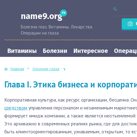
ru
name9.org
Болезни глаз. Витамины. Лекарства.
Операции на глаза
Витамины
Болезни
Интересное
Операци
Главная
Строение глаза
Глава I. Этика бизнеса и корпорат
Корпоративная культура, как ресурс организации, бесценна. 
средством
управления персоналом и незаменимым маркетинго
формирует имидж компании, а также является неотъемлемой 
Это архиважно в современных реалиях рынка, где для дости
быть клиентоориентированным, узнаваемым, открытым, то ес