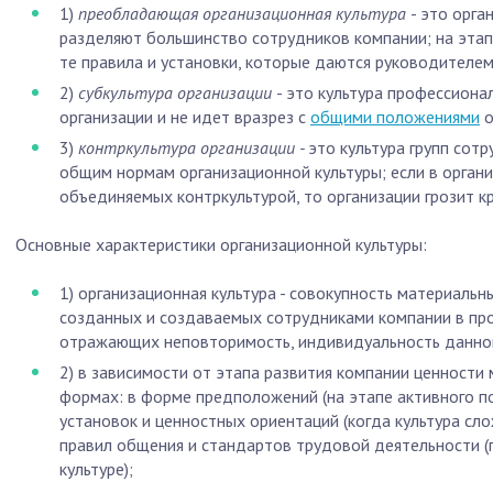
1)
преобладающая организационная культура
- это орга
разделяют большинство сотрудников компании; на этап
те правила и установки, которые даются руководителем
2)
субкультура организации
- это культура профессиона
организации и не идет вразрез с
общими положениями
о
3)
контркультура организации -
это культура групп сот
общим нормам организационной культуры; если в органи
объединяемых контркультурой, то организации грозит кр
Основные характеристики организационной культуры:
1) организационная культура - совокупность материальн
созданных и создаваемых сотрудниками компании в про
отражающих неповторимость, индивидуальность данной
2) в зависимости от этапа развития компании ценности
формах: в форме предположений (на этапе активного по
установок и ценностных ориентаций (когда культура сло
правил общения и стандартов трудовой деятельности 
культуре);