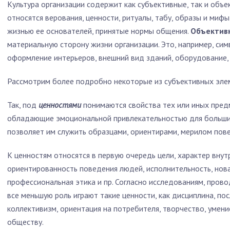
Культура организации содержит как субъективные, так и объе
относятся верования, ценности, ритуалы, та­бу, образы и мифы
жизнью ее основателей, принятые нормы общения.
Объектив
материальную сторону жизни организации. Это, например, сим­
оформление интерьеров, внешний вид зда­ний, оборудование, 
Рассмотрим более подробно некоторые из субъективных элем
Так, под
ценностями
понимаются свойства тех или иных предм
обладающие эмоциональной привлекатель­ностью для большин
позволяет им слу­жить образцами, ориентирами, мерилом пов
К ценностям относятся в первую очередь цели, характер внут
ориентированность поведения людей, исполнительность, нова
профессиональная этика и пр. Согласно исследованиям, прово
все меньшую роль играют такие ценности, как дисцип­лина, пос
коллективизм, ориентация на потребителя, творчество, умени
обществу.