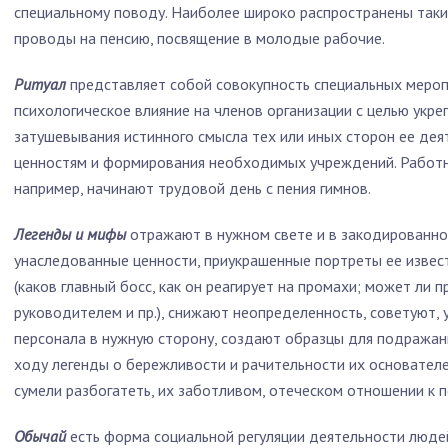
специальному поводу. Наиболее широ­ко распространены таки
проводы на пенсию, посвящение в молодые рабочие.
Ритуал
представляет собой совокупность специальных мероп
психологическое влияние на членов орга­низации с целью укре
затушевывания истинно­го смысла тех или иных сторон ее дея
ценностям и формирования необходимых учреждений. Работ­н
например, начинают трудовой день с пения гимнов.
Легенды и мифы
отражают в нужном свете и в закодированно
унаследованные ценности, приукрашен­ные портреты ее изве
(каков глав­ный босс, как он реагирует на промахи; может ли 
руководителем и пр.), снижают неопределенность, советуют, 
персонала в нужную сторону, создают об­разцы для подражан
ходу легенды о бережливости и рачительности их основателей
сумели разбогатеть, их заботливом, отеческом отношении к 
Обычай
есть форма социальной регуляции деятельности людей