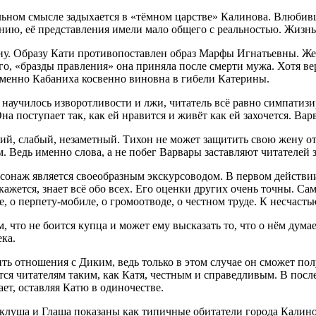
вальном смысле задыхается в «тёмном царстве» Калинова. Влюбив
ию, её представления имели мало общего с реальностью. Жизнь
ину. Образу Кати противопоставлен образ Марфы Игнатьевны. Же
о, «бразды правления» она приняла после смерти мужа. Хотя вер
 Именно Кабаниха косвенно виновна в гибели Катерины.
ет научилось изворотливости и лжи, читатель всё равно симпатиз
а поступает так, как ей нравится и живёт как ей захочется. Варв
ий, слабый, незаметный. Тихон не может защитить свою жену от
. Ведь именно слова, а не побег Варвары заставляют читателей 
сонаж является своеобразным экскурсоводом. В первом действии 
 кажется, знает всё обо всех. Его оценки других очень точны. 
 о перпету-мобиле, о громоотводе, о честном труде. К несчастью
 что не боится купца и может ему высказать то, что о нём думае
ка.
ть отношения с Диким, ведь только в этом случае он сможет по
тся читателям таким, как Катя, честным и справедливым. В посл
ает, оставляя Катю в одиночестве.
клуша и Глаша показаны как типичные обитатели города Калино