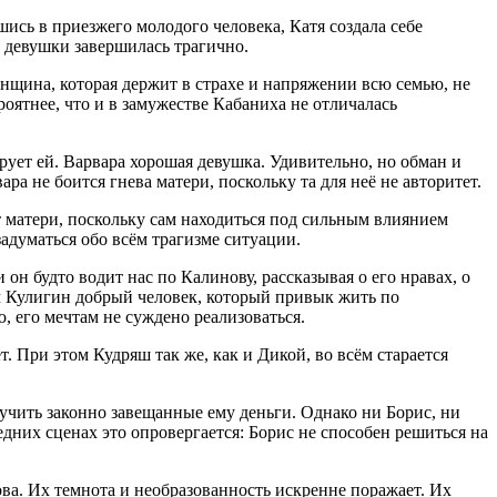
шись в приезжего молодого человека, Катя создала себе
 девушки завершилась трагично.
нщина, которая держит в страхе и напряжении всю семью, не
оятнее, что и в замужестве Кабаниха не отличалась
ирует ей. Варвара хорошая девушка. Удивительно, но обман и
ара не боится гнева матери, поскольку та для неё не авторитет.
 матери, поскольку сам находиться под сильным влиянием
задуматься обо всём трагизме ситуации.
он будто водит нас по Калинову, рассказывая о его нравах, о
Сам Кулигин добрый человек, который привык жить по
, его мечтам не суждено реализоваться.
т. При этом Кудряш так же, как и Дикой, во всём старается
лучить законно завещанные ему деньги. Однако ни Борис, ни
едних сценах это опровергается: Борис не способен решиться на
ва. Их темнота и необразованность искренне поражает. Их