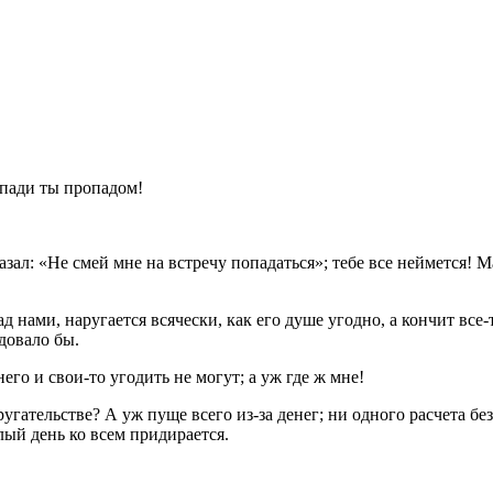
опади ты пропадом!
казал: «Не смей мне на встречу попадаться»; тебе все неймется! М
д нами, наругается всячески, как его душе угодно, а кончит все-
едовало бы.
его и свои-то угодить не могут; а уж где ж мне!
угательстве? А уж пуще всего из-за денег; ни одного расчета без
елый день ко всем придирается.