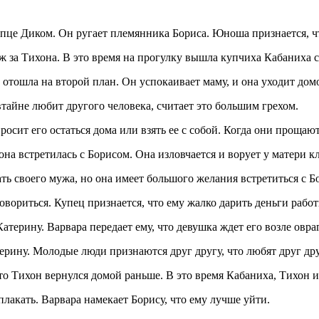
пце Диком. Он ругает племянника Бориса. Юноша признается, чт
ж за Тихона. В это время на прогулку вышла купчиха Кабаниха с
ь отошла на второй план. Он успокаивает маму, и она уходит дом
втайне любит другого человека, считает это большим грехом.
росит его остаться дома или взять ее с собой. Когда они прощают
на встретилась с Борисом. Она изловчается и ворует у матери к
ть своего мужа, но она имеет большого желания встретиться с Б
вориться. Купец признается, что ему жалко дарить деньги работ
терину. Варвара передает ему, что девушка ждет его возле овраг
ерину. Молодые люди признаются друг другу, что любят друг дру
 что Тихон вернулся домой раньше. В это время Кабаниха, Тихон 
плакать. Варвара намекает Борису, что ему лучше уйти.