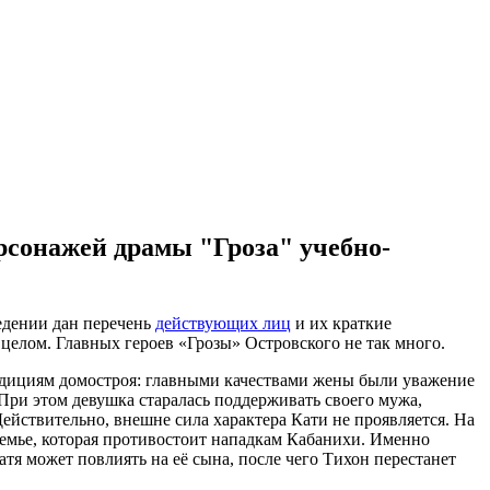
рсонажей драмы "Гроза" учебно-
едении дан перечень
действующих лиц
и их краткие
 целом. Главных героев «Грозы» Островского не так много.
традициям домостроя: главными качествами жены были уважение
 При этом девушка старалась поддерживать своего мужа,
ействительно, внешне сила характера Кати не проявляется. На
в семье, которая противостоит нападкам Кабанихи. Именно
атя может повлиять на её сына, после чего Тихон перестанет