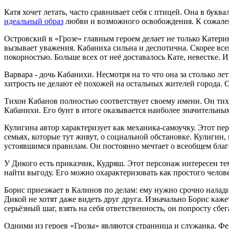
Катя хочет летать, часто сравнивает себя с птицей. Она в бук
идеальный образ
любви и возможного освобождения. К сожален
Островский в «Грозе» главным героем делает не только Катер
вызывает уважения. Кабаниха сильна и деспотична. Скорее всег
покорностью. Больше всех от неё доставалось Кате, невестке.
Варвара - дочь Кабанихи. Несмотря на то что она за столько л
хитрость не делают её похожей на остальных жителей города. Он
Тихон Кабанов полностью соответствует своему имени. Он тих
Кабанихи. Его бунт в итоге оказывается наиболее значительным
Кулигина автор характеризует как механика-самоучку. Этот пер
семьях, которые тут живут, о социальной обстановке. Кулигин,
устоявшимся правилам. Он постоянно мечтает о всеобщем благе,
У Дикого есть приказчик, Кудряш. Этот персонаж интересен тем,
найти выгоду. Его можно охарактеризовать как простого челове
Борис приезжает в Калинов по делам: ему нужно срочно налади
Дикой не хотят даже видеть друг друга. Изначально Борис каже
серьёзный шаг, взять на себя ответственность, он попросту сбег
Одними из героев «Грозы» являются странница и служанка. Фе