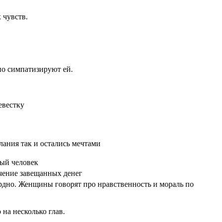
 чувств.
но симпатизируют ей.
евестку
лания так и остались мечтами
ный человек
учение завещанных денег
урдно. Женщины говорят про нравственность и мораль по
на несколько глав.