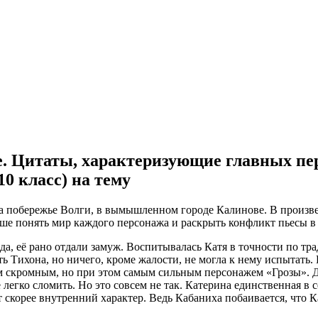
ие. Цитаты, характеризующие главных пе
0 класс) на тему
на побережье Волги, в вымышленном городе Калинове. В произв
учше понять мир каждого персонажа и раскрыть конфликт пьесы в
ода, её рано отдали замуж. Воспитывалась Катя в точности по 
ь Тихона, но ничего, кроме жалости, не могла к нему испытать.
ым скромным, но при этом самым сильным персонажем «Грозы». Д
её легко сломить. Но это совсем не так. Катерина единственная 
т скорее внутренний характер. Ведь Кабаниха побаивается, что К