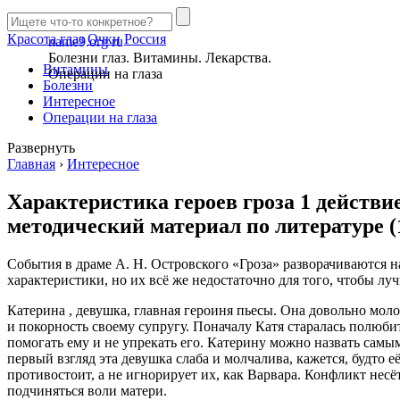
Красота глаз
Очки
Россия
name9.org
ru
Болезни глаз. Витамины. Лекарства.
Витамины
Операции на глаза
Болезни
Интересное
Операции на глаза
Развернуть
Главная
›
Интересное
Характеристика героев гроза 1 действ
методический материал по литературе (1
События в драме А. Н. Островского «Гроза» разворачиваются 
характеристики, но их всё же недостаточно для того, чтобы л
Катерина , девушка, главная героиня пьесы. Она довольно мол
и покорность своему супругу. Поначалу Катя старалась полюбит
помогать ему и не упрекать его. Катерину можно назвать сам
первый взгляд эта девушка слаба и молчалива, кажется, будто 
противостоит, а не игнорирует их, как Варвара. Конфликт несё
подчиняться воли матери.