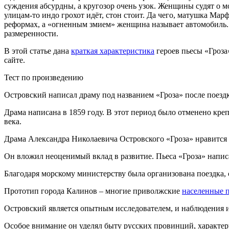
суждения абсурдны, а кругозор очень узок. Женщины судят о 
улицам-то индо грохот идёт, стон стоит. Да чего, матушка Марф
реформах, а «огненным змием» женщина называет автомобиль. 
размеренности.
В этой статье дана
краткая характеристика
героев пьесы «Гроза
сайте.
Тест по произведению
Островский написал драму под названием «Гроза» после поезд
Драма написана в 1859 году. В этот период было отменено кре
века.
Драма Александра Николаевича Островского «Гроза» нравится 
Он вложил неоценимый вклад в развитие. Пьеса «Гроза» напис
Благодаря морскому министерству была организована поездка,
Прототип города Калинов – многие приволжские
населенные 
Островский является опытным исследователем, и наблюдения и
Особое внимание он уделял быту русских провинций, характеру