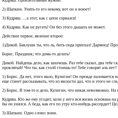
Кудряш. Пронзительный мужик!
2) Шапкин. Унять-то его некому, вот он и воюет!
3) Кудряш. …а этот, как с цепи сорвался!
4) Кудряш. Как не ругать! Он без этого дышать не может.
Действие первое, явление второе:
1)Дикой. Баклуши ты, что ль, бить сюда приехал! Дармоед! Пр
Борис. Праздник; что дома-то делать!
Дикой. Найдешь дело, как захочешь. Раз тебе сказал, два тебе с
проклятый! Что ты, как столб стоишь-то! Тебе говорят аль нет?
1) Борис. Да нет, этого мало, Кулигин! Он прежде наломается на
еще станет рассказывать, что из милости дал, что и этого не сл
2) Борис. В том-то и дело, Кулигин, что никак невозможно. На н
Кудряш. Кто же ему угодит, коли у него вся жизнь основана на р
бы он унялся. А беда, как его по утру кто-нибудь рассердит! Ц
3) Шапкин. Одно слово: воин.