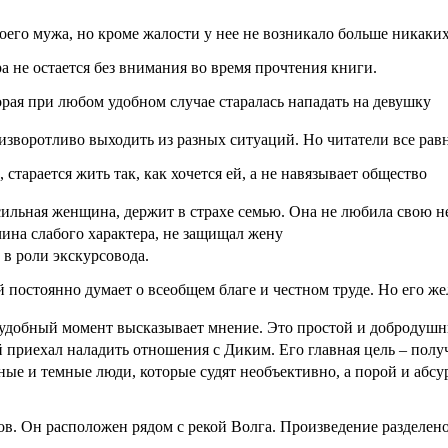
его мужа, но кроме жалости у нее не возникало больше никаких
а не остается без внимания во время прочтения книги.
орая при любом удобном случае старалась нападать на девушку
 изворотливо выходить из разных ситуаций. Но читатели все рав
старается жить так, как хочется ей, а не навязывает общество
сильная женщина, держит в страхе семью. Она не любила свою н
ина слабого характера, не защищал жену
 в роли экскурсовода.
 постоянно думает о всеобщем благе и честном труде. Но его же
в удобный момент высказывает мнение. Это простой и добродуш
й приехал наладить отношения с Диким. Его главная цель – пол
ные и темные люди, которые судят необъективно, а порой и абс
в. Он расположен рядом с рекой Волга. Произведение разделено 