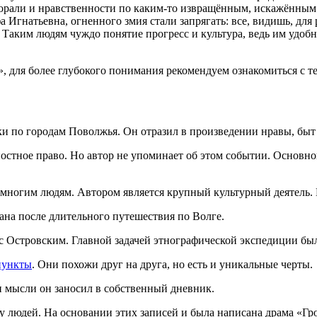
морали и нравственности по каким-то извращённым, искажённым 
а Игнатьевна, огненного змия стали запрягать: все, видишь, для
Таким людям чуждо понятие прогресс и культура, ведь им удоб
», для более глубокого понимания рекомендуем ознакомиться с 
ки по городам Поволжья. Он отразил в произведении нравы, бы
постное право. Но автор не упоминает об этом событии. Основно
многим людям. Автором является крупный культурный деятель. Е
ана после длительного путешествия по Волге.
 с Островским. Главной задачей этнографической экспедиции бы
пункты
. Они похожи друг на друга, но есть и уникальные черты.
 мысли он заносил в собственный дневник.
 людей. На основании этих записей и была написана драма «Гро