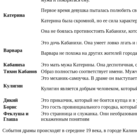
Первое время девушка пыталась полюбить сво
Катерина
Катерина была скромной, но ее сила характер
Она не боялась противостоять Кабанихе, кот
Это дочь Кабанихи. Она умеет ловко лгать и
Варвара
Варвара не похожа на других жителей города, 
Кабаниха
Это мать мужа Катерины. Она деспотичная, 
Тихон Кабанов
Образ полностью соответствует имени. Мужч
Это механик-самоучка. В драме он выступает
Кулигин
Кулигин является добрым человеком, который
Дикий
Это приказчик, который не боится купца и 
Борис
Это гость провинциального городка, которы
Феклуша и
Это странница и служанка. Они необразован
Глаша
искаженным понятиям
События драмы происходят в середине 19 века, в городе Калино