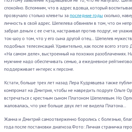
Поэтому заявление Кудрявцевой не то, что не напугало: Шеп
спокойно. Вспомним, что в адрес вдовца, который воспитыва
прозвучало столько клеветы за
последние годы
сколько, наве
личность в свой адрес. Шепелева обвиняли в том, что он неп
забрал деньги с ее счета, настраивал против подруг, не ухаж
ток-шоу о том, что у его сына другой отец... Шепелев мужес
подобных телесенсаций. Удивительно, как после всего этого 
«На самом деле», выстроенный на похожих разоблачениях. Н
мужчине надо обеспечивать семью, а ежедневное рейтингово
поддерживает интерес к персоне.
Кстати, больше трех лет назад Лера Кудрявцева также публи
компромат на Дмитрия, чтобы не навредить подруге Ольге Ор
встречаться с крестным сыном Платоном Шепелевым. Но Орло
жаловалась, что уже больше двух лет не видела Платона...
Жанна и Дмитрий самоотверженно боролись с болезнью, бла
года после постановки диагноза.
Фото:
Личная страничка геро