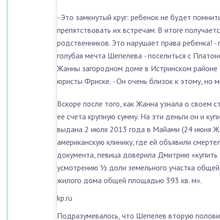
-
Это замкнутый круг: ребенок не будет помни
препятствовать их встречам. В итоге получаетс
родственников. Это нарушает права ребенка!
-
голубая мечта Шепелева
-
поселиться с Платон
Жанны загородном доме в Истринском районе
юристы Фриске.
-
Он очень близок к этому, но 
Вскоре после того, как Жанна узнала о своем 
ее счета крупную сумму. На эти деньги он и ку
выдана 2 июля 2013 года в Майами (24 июня Ж
американскую клинику, где ей объявили смертел
документа, певица доверила Дмитрию «купить з
усмотрению ½ доли земельного участка общей 
жилого дома общей площадью 393 кв. м».
kp.ru
Подразумевалось, что Шепелев вторую половину