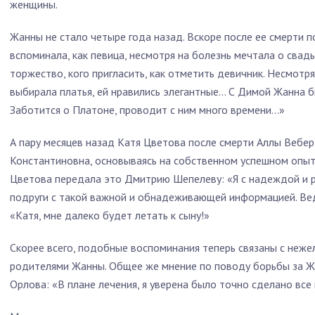
женщины.
Жанны не стало четыре года назад. Вскоре после ее смерти 
вспоминала, как певица, несмотря на болезнь мечтала о свад
торжество, кого пригласить, как отметить девичник. Несмотр
выбирала платья, ей нравились элегантные... С Димой Жанна б
Заботится о Платоне, проводит с ним много времени...»
А пару месяцев назад Катя Цветова после смерти Аллы Вебер 
Константиновна, основываясь на собственном успешном опыте
Цветова передала это Дмитрию Шепелеву: «Я с надеждой и 
подруги с такой важной и обнадеживающей информацией. Вед
«Катя, мне далеко будет летать к сыну!»
Скорее всего, подобные воспоминания теперь связаны с неже
родителями Жанны. Общее же мнение по поводу борьбы за Ж
Орлова: «В плане лечения, я уверена было точно сделано все