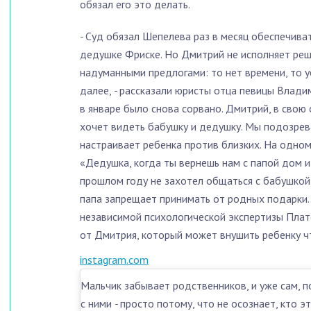
обязал его это делать.
-
Суд обязал Шепелева раз в месяц обеспечива
дедушке Фриске. Но Дмитрий не исполняет реш
надуманными предлогами: то нет времени, то у
далее,
-
рассказали юристы отца певицы Влади
в январе было снова сорвано. Дмитрий, в свою 
хочет видеть бабушку и дедушку. Мы подозре
настраивает ребенка против близких. На одном
«Дедушка, когда ты вернешь нам с папой дом и
прошлом году не захотел общаться с бабушкой, 
папа запрещает принимать от родных подарки
независимой психологической экспертизы Плат
от Дмитрия, который может внушить ребенку ч
instagram.com
Мальчик забывает родственников, и уже сам, п
с ними
-
просто потому, что не осознает, кто эт