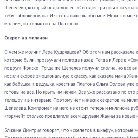
Шепелева, который подколол ее: «Сегодня три новости узнала -
тебя заблокирована. И что ты пишешь обо мне. Может и мне н
молчим, но только из-за Платона».
Секрет на миллион
О чем же молчит Лера Кудрявцева? Об этом нам рассказала к
которые были, прозвучали полгода назад. Тогда к Лере в «Се
подруги Фриске . Тогда же Шепелев получил сполна, но все ви
носили скорее эмоциональную окраску, как сказала мама Жанны
как бабушка и дедушка, крестная Платона Ольга Орлова уже 
готовы на все. Но крыть им нечем. Все уже рассказано по сто 
телешоу и в интервью. Поэтому нет никаких секретов на милл
Шепелева. Компромат на него не стоит теперь и миллиона руб
«горячей» столько предлагали всем друзьям Жанны за новые 
Близкие Дмитрия говорят, что «скелетов в шкафу», которые мо