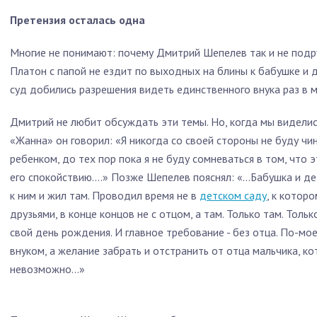
Претензия осталась одна
Многие не понимают: почему Дмитрий Шепелев так и не подр
Платон с папой не ездит по выходных на блины к бабушке и
суд добились разрешения видеть единственного внука раз в 
Дмитрий не любит обсуждать эти темы. Но, когда мы виделис
«Жанна» он говорил: «Я никогда со своей стороны не буду чи
ребенком, до тех пор пока я не буду сомневаться в том, что
его спокойствию....» Позже Шепелев пояснял: «…Бабушка и д
к ним и жил там. Проводил время не в
детском саду
, к котор
друзьями, в конце концов не с отцом, а там. Только там. Толь
свой день рождения. И главное требование - без отца. По-мое
внуком, а желание забрать и отстранить от отца мальчика, к
невозможно...»