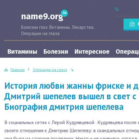
ru
name9.org
Болезни глаз. Витамины. Лекарства.
Операции на глаза
Витамины
Болезни
Интересное
Операци
Главная
Операции на глаза
История любви жанны фриске и д
Дмитрий шепелев вышел в свет с
Биография дмитрия шепелева
В социальных сетях с Лерой Кудрявцевой . Кудрявцева после
своего отношения к Дмитрию Шепелеву: в скандальных отно
она была на стороне последних. Никто и не удивился, когда 