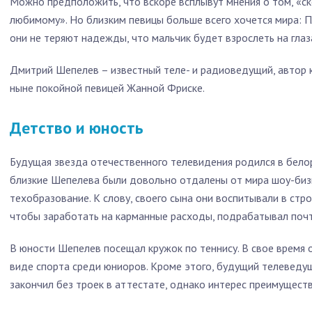
Можно предположить, что вскоре всплывут мнения о том, «с
любимому». Но близким певицы больше всего хочется мира: 
они не теряют надежды, что мальчик будет взрослеть на гла
Дмитрий Шепелев – известный теле- и радиоведущий, автор к
ныне покойной певицей Жанной Фриске.
Детство и юность
Будущая звезда отечественного телевидения родился в белор
близкие Шепелева были довольно отдалены от мира шоу-бизн
техобразование. К слову, своего сына они воспитывали в стро
чтобы заработать на карманные расходы, подрабатывал поч
В юности Шепелев посещал кружок по теннису. В свое время 
виде спорта среди юниоров. Кроме этого, будущий телеведу
закончил без троек в аттестате, однако интерес преимущест