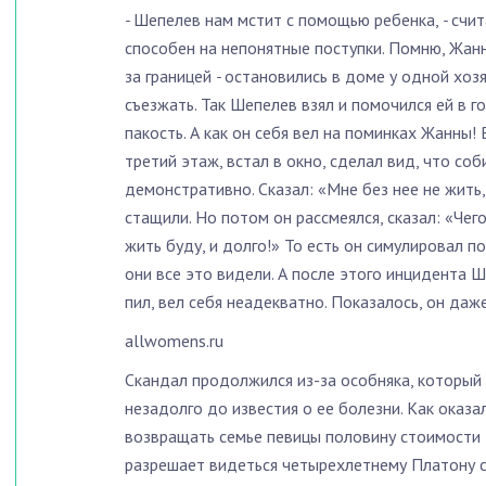
-
Шепелев нам мстит с помощью ребенка,
-
счит
способен на непонятные поступки. Помню, Жанн
за границей
-
остановились в доме у одной хозя
съезжать. Так Шепелев взял и помочился ей в 
пакость. А как он себя вел на поминках Жанны!
третий этаж, встал в окно, сделал вид, что соб
демонстративно. Сказал: «Мне без нее не жить, 
стащили. Но потом он рассмеялся, сказал: «Чего
жить буду, и долго!» То есть он симулировал по
они все это видели. А после этого инцидента Ш
пил, вел себя неадекватно. Показалось, он да
allwomens.ru
Скандал продолжился из-за особняка, который
незадолго до известия о ее болезни. Как оказ
возвращать семье певицы половину стоимости 
разрешает видеться четырехлетнему Платону с