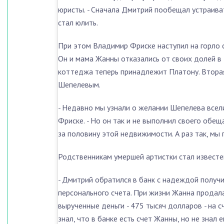
юристы.
-
Сначала Дмитрий пообещал устраиват
стал юлить.
При этом Владимир Фриске наступил на горло с
Он и мама Жанны отказались от своих долей в 
коттеджа теперь принадлежит Платону. Вторая
Шепелевым.
-
Недавно мы узнали о желании Шепелева всели
Фриске.
-
Но он так и не выполнил своего обе
за половину этой недвижимости. А раз так, мы 
Родственникам умершей артистки стал извест
-
Дмитрий обратился в банк с надеждой получи
персонального счета. При жизни Жанна продал
вырученные деньги
-
475 тысяч долларов
-
на с
знал, что в банке есть счет Жанны, но не знал 