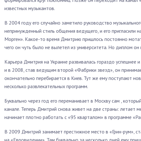
формировался круг поклонниц. Позже он переходит на канал 
известных музыкантов.
В 2004 году его случайно заметило руководство музыкальног
непринужденный стиль общения ведущего, и его пригласили на
Морген». Какое-то время Дмитрию пришлось постоянно мотат
чего он чуть было не вылетел из университета. Но диплом он 
Карьера Дмитрия на Украине развивалась гораздо успешнее и
и в 2008, став ведущим второй «Фабрики звезд», он принима
окончательно перебирается в Киев. Тут же ему поступают нов
несколько развлекательных программ.
Буквально через год его переманивает в Москву сам , котор
канале. Теперь Дмитрий снова живет на две страны: летает м
начинает плотно работать с «95 кварталом» в программе «Ра
В 2009 Дмитрий занимает престижное место в «Грин-рум», ст
на «Евровидении». Там буквально за несколько дней ему при