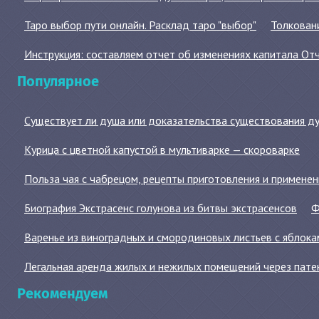
Таро выбор пути онлайн. Расклад таро "выбор"
Толковани
Инструкция: составляем отчет об изменениях капитала От
Популярное
Существует ли душа или доказательства существования д
Курица с цветной капустой в мультиварке — скороварке
Польза чая с чабрецом, рецепты приготовления и примене
Биография Экстрасенс голунова из битвы экстрасенсов
Ф
Варенье из виноградных и смородиновых листьев с яблока
Легальная аренда жилых и нежилых помещений через пате
Рекомендуем