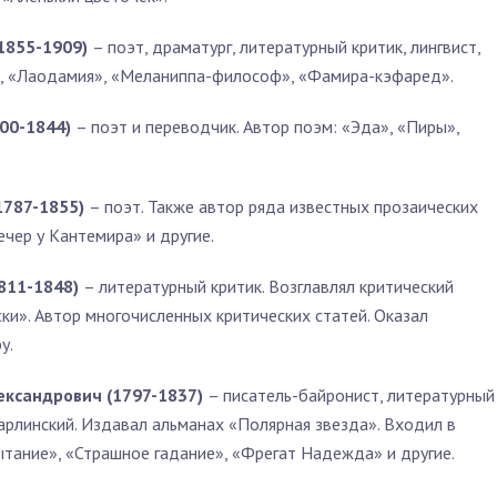
1855-1909)
– поэт, драматург, литературный критик, лингвист,
н», «Лаодамия», «Меланиппа-философ», «Фамира-кэфаред».
800-1844)
– поэт и переводчик. Автор поэм: «Эда», «Пиры»,
1787-1855)
– поэт. Также автор ряда известных прозаических
чер у Кантемира» и другие.
1811-1848)
– литературный критик. Возглавлял критический
ки». Автор многочисленных критических статей. Оказал
у.
ександрович (1797-1837)
– писатель-байронист, литературный
рлинский. Издавал альманах «Полярная звезда». Входил в
ытание», «Страшное гадание», «Фрегат Надежда» и другие.