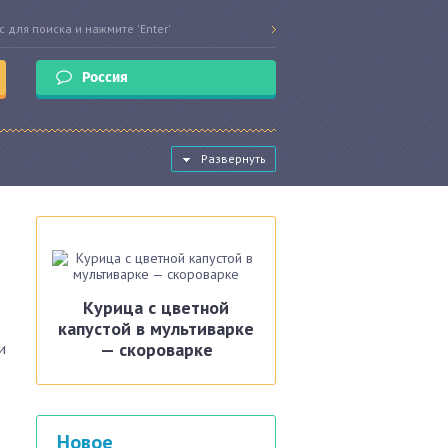
Россия
Развернуть
Курица с цветной
капустой в мультиварке
и
— скороварке
Новое