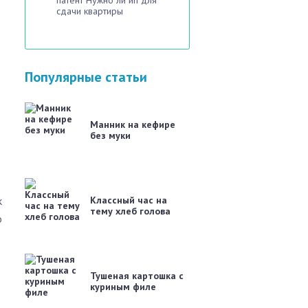
патент Нужно ли ип для
сдачи квартиры
Популярные статьи
Манник на кефире
без муки
к
Классный час на
тему хлеб голова
о
Тушеная картошка с
куриным филе
.