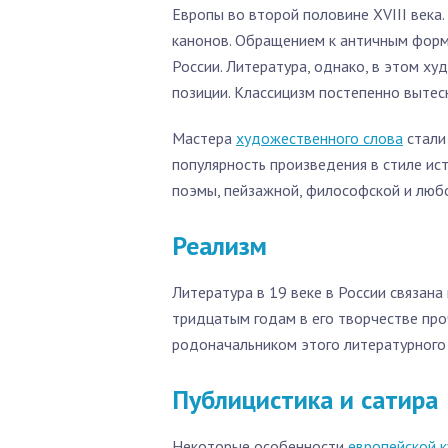
Европы во второй половине XVIII века.
канонов. Обращением к античным форма
России. Литература, однако, в этом ху
позиции. Классицизм постепенно вытес
Мастера
художественного слова
стали
популярность произведения в стиле ис
поэмы, пейзажной, философской и любо
Реализм
Литература в 19 веке в России связана
тридцатым годам в его творчестве проч
родоначальником этого литературного 
Публицистика и сатира
Некоторые особенности
европейской к