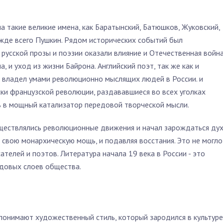
а такие великие имена, как Баратынский, Батюшков, Жуковский,
ежде всего Пушкин. Рядом исторических событий был
 русской прозы и поэзии оказали влияние и Отечественная войн
, и уход из жизни Байрона. Английский поэт, так же как и
я владел умами революционно мыслящих людей в России. и
ски французской революции, раздававшиеся во всех уголках
сь в мощный катализатор передовой творческой мысли.
уществлялись революционные движения и начал зарождаться ду
 свою монархическую мощь, и подавляя восстания. Это не могло
ателей и поэтов. Литература начала 19 века в России - это
довых слоев общества.
понимают художественный стиль, который зародился в культуре