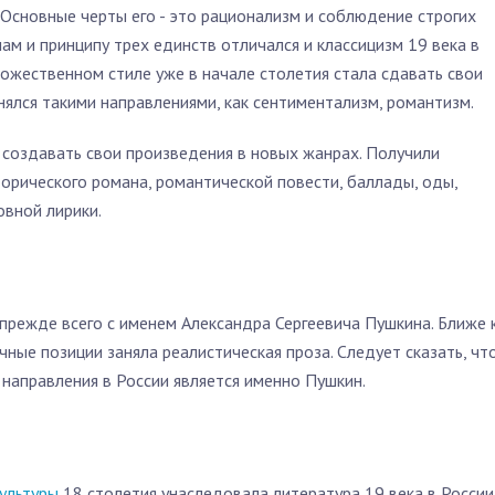
 Основные черты его - это рационализм и соблюдение строгих
м и принципу трех единств отличался и классицизм 19 века в
дожественном стиле уже в начале столетия стала сдавать свои
нялся такими направлениями, как сентиментализм, романтизм.
 создавать свои произведения в новых жанрах. Получили
торического романа, романтической повести, баллады, оды,
вной лирики.
 прежде всего с именем Александра Сергеевича Пушкина. Ближе 
ные позиции заняла реалистическая проза. Следует сказать, чт
направления в России является именно Пушкин.
ультуры
18 столетия унаследовала литература 19 века в России