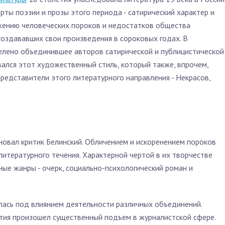
ты поэзии и прозы этого периода - сатирический характер и
ажению человеческих пороков и недостатков общества
создававших свои произведения в сороковых годах. В
лено объединившее авторов сатирической и публицистической
вался этот художественный стиль, который также, впрочем,
представители этого литературного направления - Некрасов,
овал критик Белинский. Обличением и искоренением пороков
литературного течения. Характерной чертой в их творчестве
ные жанры - очерк, социально-психологический роман и
алась под влиянием деятельности различных объединений.
тия произошел существенный подъем в журналистской сфере.