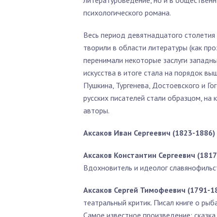
литературоведение, но и в общественн
психологического романа.
Весь период девятнадцатого столетия
творили в области литературы (как про
перенимали некоторые заслуги западных
искусства в итоге стала на порядок в
Пушкина, Тургенева, Достоевского и Го
русских писателей стали образцом, на 
авторы.
Аксаков Иван Сергеевич (1823-1886)
Аксаков Константин Сергеевич (181
Вдохновитель и идеолог славянофильс
Аксаков Сергей Тимофеевич (1791-
театральный критик. Писал книге о рыб
Самое известное произведение: сказка