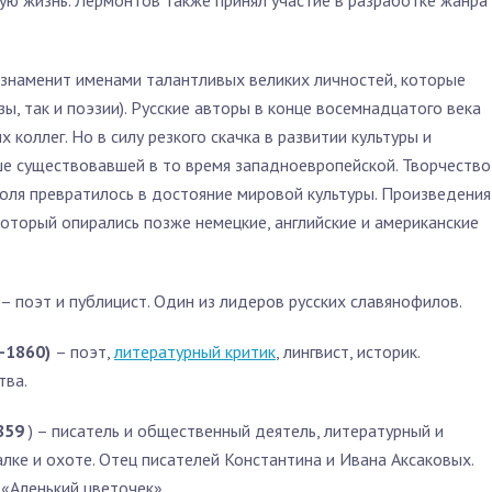
ую жизнь. Лермонтов также принял участие в разработке жанра
 знаменит именами талантливых великих личностей, которые
зы, так и поэзии). Русские авторы в конце восемнадцатого века
 коллег. Но в силу резкого скачка в развитии культуры и
ыше существовавшей в то время западноевропейской. Творчество
голя превратилось в достояние мировой культуры. Произведения
который опирались позже немецкие, английские и американские
– поэт и публицист. Один из лидеров русских славянофилов.
7-1860)
– поэт,
литературный критик
, лингвист, историк.
тва.
1859
) – писатель и общественный деятель, литературный и
алке и охоте. Отец писателей Константина и Ивана Аксаковых.
 «Аленький цветочек».