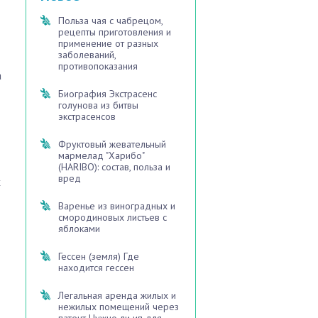
Польза чая с чабрецом,
рецепты приготовления и
применение от разных
заболеваний,
противопоказания
а
Биография Экстрасенс
голунова из битвы
экстрасенсов
Фруктовый жевательный
мармелад "Харибо"
(HARIBO): состав, польза и
вред
х
Варенье из виноградных и
смородиновых листьев с
яблоками
Гессен (земля) Где
находится гессен
Легальная аренда жилых и
нежилых помещений через