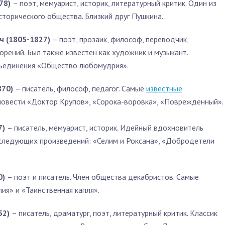
78)
– поэт, мемуарист, историк, литературный критик. Один из
сторического общества. Близкий друг Пушкина.
ч (1805-1827)
– поэт, прозаик, философ, переводчик,
орений. Был также известен как художник и музыкант.
бъединения «Общество любомудрия».
870)
– писатель, философ, педагог. Самые
известные
 повести «Доктор Крупов», «Сорока-воровка», «Поврежденный».
7)
– писатель, мемуарист, историк. Идейный вдохновитель
 следующих произведений: «Селим и Роксана», «Добродетели
0)
– поэт и писатель. Член общества декабристов. Самые
ия» и «Таинственная капля».
52)
– писатель, драматург, поэт, литературный критик. Классик