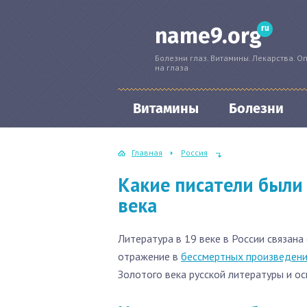
ru
name9.org
Болезни глаз. Витамины. Лекарства. О
на глаза
Витамины
Болезни
Главная
Россия
Какие писатели были 
века
Литература в 19 веке в России связан
отражение в
бессмертных произведени
Золотого века русской литературы и о