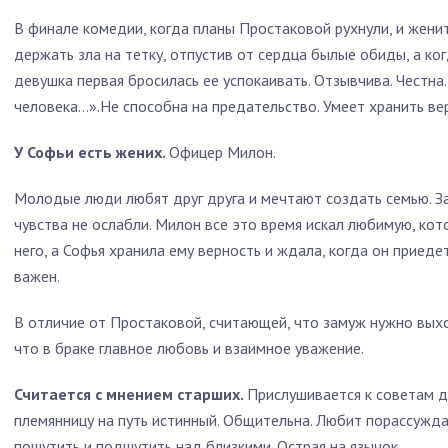
В финале комедии, когда планы Простаковой рухнули, и женит
держать зла на тетку, отпустив от сердца былые обиды, а ко
девушка первая бросилась ее успокаивать. Отзывчива. Честна
человека…».Не способна на предательство. Умеет хранить ве
У Софьи есть жених.
Офицер Милон.
Молодые люди любят друг друга и мечтают создать семью. За 
чувства не ослабли. Милон все это время искал любимую, кот
него, а Софья хранила ему верность и ждала, когда он приедет
важен.
В отличие от Простаковой, считающей, что замуж нужно выхо
что в браке главное любовь и взаимное уважение.
Считается с мнением старших.
Прислушивается к советам 
племянницу на путь истинный. Общительна. Любит порассужда
пошутить и подшутить над близкими. Острая на язычок.