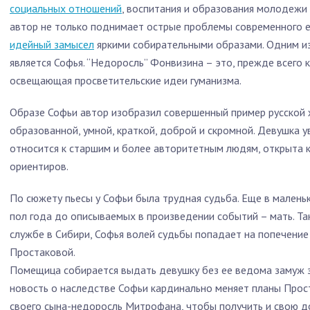
социальных отношений
, воспитания и образования молодежи 
автор не только поднимает острые проблемы современного е
идейный замысел
яркими собирательными образами. Одним из
является Софья. “Недоросль” Фонвизина – это, прежде всего 
освещающая просветительские идеи гуманизма.
Образе Софьи автор изобразил совершенный пример русской
образованной, умной, краткой, доброй и скромной. Девушка 
относится к старшим и более авторитетным людям, открыта 
ориентиров.
По сюжету пьесы у Софьи была трудная судьба. Еще в маленьк
пол года до описываемых в произведении событий – мать. Так
службе в Сибири, Софья волей судьбы попадает на попечение 
Простаковой.
Помещица собирается выдать девушку без ее ведома замуж з
новость о наследстве Софьи кардинально меняет планы Про
своего сына-недоросль Митрофана, чтобы получить и свою до