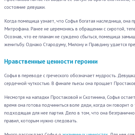
состояние девушки.
Когда помещица узнает, что Софья богатая наследница, она 
Митрофана. Ранее не церемонясь в обращении с сиротой, теп
Осознав, что ее планам не суждено сбыться, помещица замы
женитьбу. Однако Стародуму, Милону и Правдину удается пр
Нравственные ценности героини
Софья в переводе с греческого обозначает мудрость. Девушк
сердечной чуткостью. В финале пьесы она прощает Простаков
Несмотря на нападки Простаковой и Скотинина, Софья остает
время она готова подчиниться воле дяди, когда он говорит о 
подходящая для нее партия. Дело в том, что она безгранично
правил, которым нужно следовать.
Много рассуждает Софья о
жизненных ценностях
. Для нее со