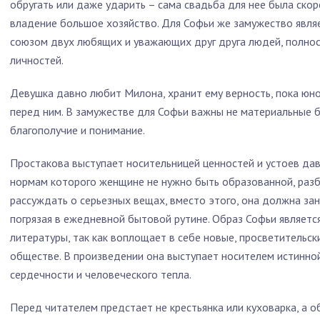
обругать или даже ударить – сама свадьба для нее была ско
владение большое хозяйство. Для Софьи же замужество явл
союзом двух любящих и уважающих друг друга людей, полнос
личностей.
Девушка давно любит Милона, хранит ему верность, пока юно
перед ним. В замужестве для Софьи важны не материальные б
благополучие и понимание.
Простакова выступает носительницей ценностей и устоев дав
нормам которого женщине не нужно быть образованной, разб
рассуждать о серьезных вещах, вместо этого, она должна за
погрязая в ежедневной бытовой рутине. Образ Софьи являетс
литературы, так как воплощает в себе новые, просветительск
обществе. В произведении она выступает носителем истинной
сердечности и человеческого тепла.
Перед читателем предстает не крестьянка или куховарка, а 