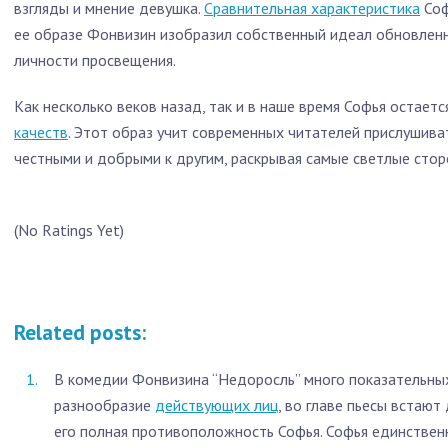
взгляды и мнение девушка.
Сравнительная характеристика
Соф
ее образе Фонвизин изобразил собственный идеал обновленн
личности просвещения.
Как несколько веков назад, так и в наше время Софья остает
качеств
. Этот образ учит современных читателей прислушива
честными и добрыми к другим, раскрывая самые светлые стор
(No Ratings Yet)
Related posts:
В комедии Фонвизина “Недоросль” много показательны
разнообразие
действующих лиц
, во главе пьесы встаю
его полная противоположность Софья. Софья единстве