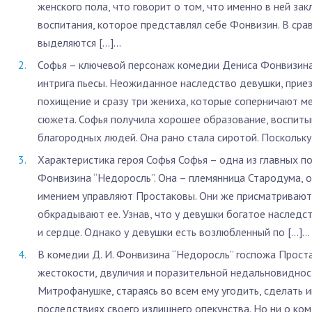
женского пола, что говорит о том, что именно в ней за
воспитания, которое представлял себе Фонвизин. В ср
выделяются […]...
Софья – ключевой персонаж комедии Дениса Фонвизина 
интрига пьесы. Неожиданное наследство девушки, прие
похищение и сразу три жениха, которые соперничают м
сюжета. Софья получила хорошее образование, воспиты
благородных людей. Она рано стала сиротой. Поскольку 
Характеристика героя Софья Софья – одна из главных 
Фонвизина “Недоросль”. Она – племянница Стародума, о
имением управляют Простаковы. Они же присматривают
обкрадывают ее. Узнав, что у девушки богатое наследст
и сердце. Однако у девушки есть возлюбленный по […]...
В комедии Д. И. Фонвизина “Недоросль” госпожа Прост
жестокости, двуличия и поразительной недальновидност
Митрофанушке, стараясь во всем ему угодить, сделать им
последствиях своего излишнего опекунства. Но ни о ком,