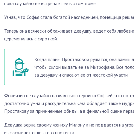
пока случайно не встречает ее в этом доме.
Узнав, что Софья стала богатой наследницей, помещица решае
Теперь она всячески обхаживает девушку, ведет себя любезн
церемонилась с сироткой.
Когда планы Простаковой рушатся, она замышл
чтобы силой выдать ее за Митрофана. Все пол
за девушку и спасают ее от жестокой участи.
Фонвизин не случайно назвал свою героиню Софьей, что по-г
достаточно умна и рассудительна. Она обладает также мудр
Простакову за причиненные обиды, а в финальной сцене перв
Девушка верна своему жениху Милону и не поддается на угов
высказывает открытого протеста.