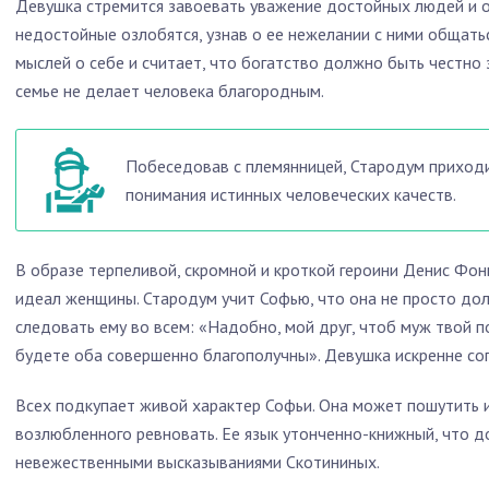
Девушка стремится завоевать уважение достойных людей и 
недостойные озлобятся, узнав о ее нежелании с ними общать
мыслей о себе и считает, что богатство должно быть честно
семье не делает человека благородным.
Побеседовав с племянницей, Стародум приходит
понимания истинных человеческих качеств.
В образе терпеливой, скромной и кроткой героини Денис Фонв
идеал женщины. Стародум учит Софью, что она не просто дол
следовать ему во всем: «Надобно, мой друг, чтоб муж твой по
будете оба совершенно благополучны». Девушка искренне сог
Всех подкупает живой характер Софьи. Она может пошутить и
возлюбленного ревновать. Ее язык утонченно-книжный, что д
невежественными высказываниями Скотининых.