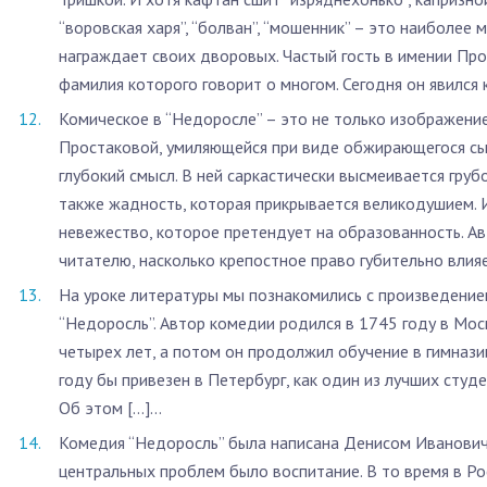
“воровская харя”, “болван”, “мошенник” – это наиболее 
награждает своих дворовых. Частый гость в имении Про
фамилия которого говорит о многом. Сегодня он явился к 
Комическое в “Недоросле” – это не только изображение 
Простаковой, умиляющейся при виде обжирающегося сын
глубокий смысл. В ней саркастически высмеивается груб
также жадность, которая прикрывается великодушием. 
невежество, которое претендует на образованность. А
читателю, насколько крепостное право губительно влияет
На уроке литературы мы познакомились с произведени
“Недоросль”. Автор комедии родился в 1745 году в Моск
четырех лет, а потом он продолжил обучение в гимнази
году бы привезен в Петербург, как один из лучших студ
Об этом […]...
Комедия “Недоросль” была написана Денисом Иванович
центральных проблем было воспитание. В то время в Р