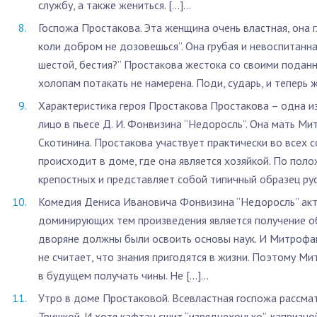
службу, а также жениться. […]...
Госпожа Простакова. Эта женщина очень властная, она г
коли добром не дозовешься”. Она грубая и невоспитанная
шестой, бестия?” Простакова жестока со своими поданны
холопам потакать не намерена. Поди, сударь, и теперь ж
Характеристика героя Простакова Простакова – одна и
лицо в пьесе Д. И. Фонвизина “Недоросль”. Она мать Ми
Скотинина. Простакова участвует практически во всех с
происходит в доме, где она является хозяйкой. По пол
крепостных и представляет собой типичный образец рус
Комедия Дениса Ивановича Фонвизина “Недоросль” акту
доминирующих тем произведения является получение об
дворяне должны были освоить основы наук. И Митрофан
не считает, что знания пригодятся в жизни. Поэтому Ми
в будущем получать чины. Не […]...
Утро в доме Простаковой. Всевластная госпожа рассма
Тришкой. И хотя кафтан сшит “изряднехонько”, капризной