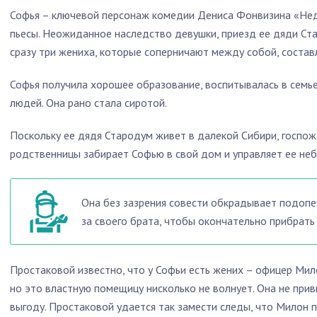
Софья – ключевой персонаж комедии Дениса Фонвизина «Недо
пьесы. Неожиданное наследство девушки, приезд ее дяди Ст
сразу три жениха, которые соперничают между собой, состав
Софья получила хорошее образование, воспитывалась в семь
людей. Она рано стала сиротой.
Поскольку ее дядя Стародум живет в далекой Сибири, госпож
родственницы забирает Софью в свой дом и управляет ее не
Она без зазрения совести обкрадывает подопе
за своего брата, чтобы окончательно прибрать
Простаковой известно, что у Софьи есть жених – офицер Мил
но это властную помещицу нисколько не волнует. Она не прив
выгоду. Простаковой удается так замести следы, что Милон 