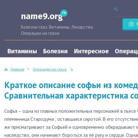
ru
name9.org
Болезни глаз. Витамины. Лекарства.
Операции на глаза
Витамины
Болезни
Интересное
Операци
Главная
Операции на глаза
Краткое описание софьи из комед
Сравнительная характеристика с
Софья – одна из главных положительных персонажей в пьесе
племянница Стародума , оставшаяся сиротой. В его отсутств
же присматривают за Софьей и одновременно обкрадывают её
наследство, они начинают бороться за её руку и сердце. Одн