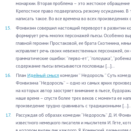
монархии. Вторая проблема – это жестокое обращение 
Крепостное право подвергалось резкому осуждению. В 
написать такое. Во все времена во всех произведениях о
Фонвизин совершил настоящий переворот в развитии ко
формирует речь многих персонажей пьесы. Особенно вы
главной героини Простаковой, ее брата Скотинина, нянь
исправляет речь своих невежественных персонажей, он 
грамматические ошибки: “перво-ет”, “голоушка”, “робенка
содержание пьесы вписываются пословицы […]...
План
Идейный смысл
комедии ” Недоросль ” Суть коме
Фонвизина “Недоросль” – одно из самых ярких произвед
на которых автор заостряет внимание в пьесе, будораж
наше время – спустя более трех веков с момента ее на
произведение трудно сравнивать с традиционными […]..
Рассуждая об образах комедии “Недоросль” Д. И. Фонви
известного немецкого писателя и мыслителя И. Гете, ко
в котором виден лик каждого. Я. Коменский, размышляя 