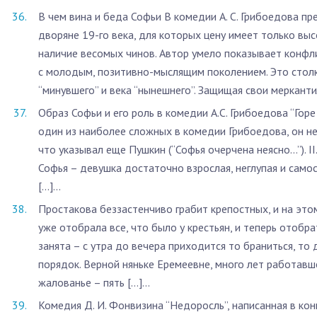
­В чем вина и беда Софьи В комедии А. С. Грибоедова п
дворяне 19-го века, для которых цену имеет только вы
наличие весомых чинов. Автор умело показывает конф
с молодым, позитивно-мыслящим поколением. Это столк
“минувшего” и века “нынешнего”. Защищая свои мерканти
Образ Софьи и его роль в комедии А.С. Грибоедова “Горе
один из наиболее сложных в комедии Грибоедова, он н
что ука­зывал еще Пушкин (“Софья очерчена неясно…”). II.
Софья – девушка достаточно взрос­лая, неглупая и само
[…]...
Простакова беззастенчиво грабит крепостных, и на это
уже отобрала все, что было у крестьян, и теперь отобр
занята – с утра до вечера приходится то браниться, то 
порядок. Верной няньке Еремеевне, много лет работав
жалованье – пять […]...
Комедия Д. И. Фонвизина “Недоросль”, написанная в конц