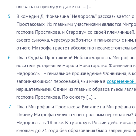
плевать на прислугу и даже на […]...
В комедии Д. Фонвизина “Недоросль” рассказывается о
Простаковых. Их главными участниками являются Митроф
госпожа Простакова, и Стародум со своей племянницей
своего сыночка, чересчур заботится и панькается с ним,
отчего Митрофан растет абсолютно несамостоятельным ч
План Судьба Простаковой Неблагодарность Митрофана:
носитель устаревшей морали Новаторство Фонвизина в
Недоросль ” – гениальное произведение Фонвизина, в к
запоминающихся персонажей, чьи имена в
современной 
нарицательными. Одним из главных образов пьесы явля
госпожа Простакова. По сюжету […]...
План Митрофан и Простакова Влияние на Митрофана о
Почему Митрофан является центральным персонажем? 
Недоросль ” в 18 веке. В ту эпоху в России действовал 
юношам до 21 года без образования было запрещено вс