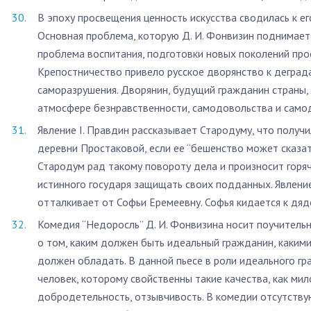
В эпоху просвещения ценность искусства сводилась к е
Основная проблема, которую Д. И. Фонвизин поднимает
проблема воспитания, подготовки новых поколений пр
Крепостничество привело русское дворянство к деграда
саморазрушения. Дворянин, будущий гражданин страны,
атмосфере безнравственности, самодовольства и самодо
Явление I. Правдин рассказывает Стародуму, что получи
деревни Простаковой, если ее “бешенство может сказат
Стародум рад такому повороту дела и произносит горя
истинного государя защищать своих подданных. Явлени
отталкивает от Софьи Еремеевну. Софья кидается к дяде,
Комедия “Недоросль” Д. И. Фонвизина носит поучитель
о том, каким должен быть идеальный гражданин, каким
должен обладать. В данной пьесе в роли идеального г
человек, которому свойственны такие качества, как мил
добродетельность, отзывчивость. В комедии отсутств