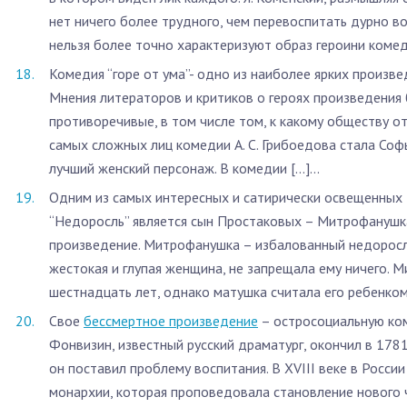
нет ничего более трудного, чем перевоспитать дурно во
нельзя более точно характеризуют образ героини комеди
Комедия “горе от ума”- одно из наиболее ярких произве
Мнения литераторов и критиков о героях произведения
противоречивые, в том числе том, к какому обществу о
самых сложных лиц комедии А. С. Грибоедова стала Софь
лучший женский персонаж. В комедии […]...
Одним из самых интересных и сатирически освещенных
“Недоросль” является сын Простаковых – Митрофанушка
произведение. Митрофанушка – избалованный недоросль
жестокая и глупая женщина, не запрещала ему ничего. 
шестнадцать лет, однако матушка считала его ребенком 
Свое
бессмертное произведение
– остросоциальную ко
Фонвизин, известный русский драматург, окончил в 1781
он поставил проблему воспитания. В XVIII веке в Росс
монархии, которая проповедовала становление нового 