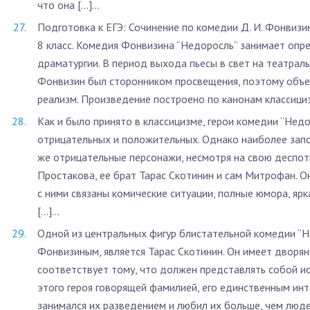
что она […]...
Подготовка к ЕГЭ: Сочинение по комедии Д. И. Фонвизи
8 класс. Комедия Фонвизина “Недоросль” занимает опр
драматургии. В период выхода пьесы в свет на театрал
Фонвизин был сторонником просвещения, поэтому объед
реализм. Произведение построено по канонам классицизм
Как и было принято в классицизме, герои комедии “Недо
отрицательных и положительных. Однако наиболее зап
же отрицательные персонажи, несмотря на свою деспот
Простакова, ее брат Тарас Скотинин и сам Митрофан. 
с ними связаны комические ситуации, полные юмора, яр
[…]...
Одной из центральных фигур блистательной комедии “Не
Фонвизиным, является Тарас Скотинин. Он имеет дворян
соответствует тому, что должен представлять собой и
этого героя говорящей фамилией, его единственным инт
занимался их разведением и любил их больше, чем людей.