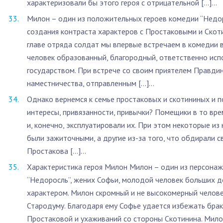
характеризовали бы этого героя с отрицательной […]...
Милон – один из положительных героев комедии “Недо
создания контраста характеров с Простаковыми и Скот
главе отряда солдат мы впервые встречаем в комедии 
человек образованный, благородный, ответственно ис
государством. При встрече со своим приятелем Правди
наместничества, отправленным […]...
Однако вернемся к семье простаковых и скотининых и по
интересы, привязанности, привычки? Помещики в то вре
и, конечно, эксплуатировали их. При этом некоторые из 
были зажиточными, а другие из-за того, что обдирали с
Простакова […]...
­Характеристика героя Милон Милон – один из персонаж
“Недоросль”, жених Софьи, молодой человек больших д
характером. Милон скромный и не высокомерный человек
Стародуму. Благодаря ему Софье удается избежать бра
Простаковой и ухаживаний со стороны Скотинина. Милон