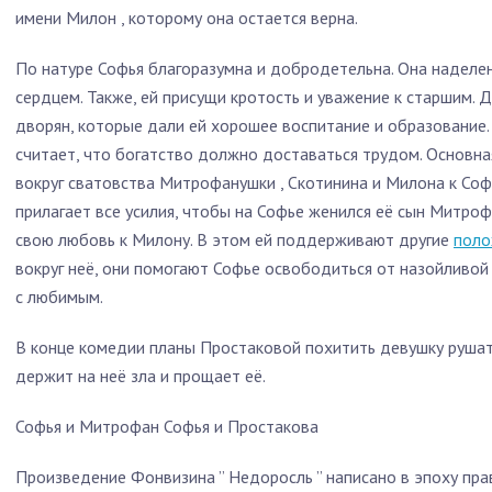
имени Милон , которому она остается верна.
По натуре Софья благоразумна и добродетельна. Она наделе
сердцем. Также, ей присущи кротость и уважение к старшим.
дворян, которые дали ей хорошее воспитание и образование.
считает, что богатство должно доставаться трудом. Основна
вокруг сватовства Митрофанушки , Скотинина и Милона к Соф
прилагает все усилия, чтобы на Софье женился её сын Митро
свою любовь к Милону. В этом ей поддерживают другие
поло
вокруг неё, они помогают Софье освободиться от назойливой
с любимым.
В конце комедии планы Простаковой похитить девушку рушат
держит на неё зла и прощает её.
Софья и Митрофан Софья и Простакова
Произведение Фонвизина ” Недоросль ” написано в эпоху прав