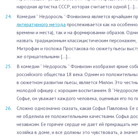
народная артистка СССР, которая считается одной […]...
Комедия ” Недоросль ” Фонвизина является ярчайшим п
литературного метода
прослеживается как на особенно
времени и места), так и на формировании образов. Одни
назвать традиционным классицистическим персонажем, 
Митрофан и госпожа Простакова по сюжету пьесы выст
же отрицательными […]...
В комедии ” Недоросль ” Фонвизин изобразил яркие со
российского общества 18 века. Одним из положительны
в сюжетном развитии пьесы, является Милон. Это честн
молодой офицер с хорошим воспитанием. В “Недоросле
Софье, он уважает каждого человека, оценивая его по пос
Сложно однозначно сказать, какая Софья Павловна. Ее 
не обделила ее положительными качествами. Софья дост
независим. Ее горячее сердце не дает ей прекращать ме
хозяйка в доме, и все должны это чувствовать, а значит