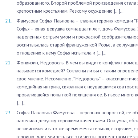
образованного. Второй проблемой произведения стала
крепостным крестьянам. Резкому осуждению […]...
Фамусова Софья Павловна – главная героиня комедии “Гор
Софья – юная девушка семнадцати лет, дочь Фамусова. 
наделенная острым умом и прекрасной сообразительнос
воспитывалась старой француженкой Розье, а ее лучшим
отношению к нему Софья испытала и […]...
Фонвизин, Недоросль. В чем вы видите конфликт комед
называется комедией? Согласны ли вы с таким определе
свое мнение. Несомненно, “Недоросль” – класси­цистиче
комедийная интрига, связанная с неудав­шимся сватовст
провалившейся попыткой похищения ее. В пьесе много 
[…]...
Софья Павловна Фамусова – персонаж непростой, ее об
наделила девушку хорошими качествами. Она умна, обл
независимая и в то же время мечтательная, с горячим, 
героиню, дает увидеть все эти черты посредством ее язы