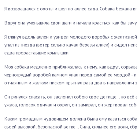
Я возвращался с охоты и шел по аллее сада. Собака бежала в
Вдруг она уменьшила свои шаги и начала красться, как бы зач
Я глянул вдоль аллеи и увидел молодого воробья с желтизной
упал из гнезда (ветер сильно качал березы аллеи) и сидел 
едва прораставшие крылышки.
Моя собака медленно приближалась к нему, как вдруг, сорвав
черногрудый воробей камнем упал перед самой ее мордой - и
отчаянным и жалким писком прыгнул раза два в направлении 
Он ринулся спасать, он заслонил собою свое детище... но всё
ужаса, голосок одичал и охрип, он замирал, он жертвовал соб
Каким громадным чудовищем должна была ему казаться собака
своей высокой, безопасной ветке... Сила, сильнее его воли, сб