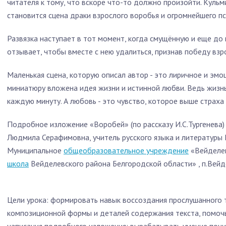
читателя к тому, что вскоре что-то должно произойти. Куль
становится сцена драки взрослого воробья и огромнейшего пс
Развязка наступает в тот момент, когда смущённую и еще до
отзывает, чтобы вместе с нею удалиться, признав победу взр
Маленькая сцена, которую описал автор - это лиричное и эмо
миниатюру вложена идея жизни и истинной любви. Ведь жизн
каждую минуту. А любовь - это чувство, которое выше страха
Подробное изложение «Воробей» (по рассказу И.С.Тургенева
Людмила Серафимовна, учитель русского языка и литератур
Муниципальное
общеобразовательное учреждение
«Вейделев
школа
Вейделевского района Белгородской области» , п.Вейделе
Цели урока: формировать навык воссоздания прослушанного 
композиционной формы и деталей содержания текста, помоч