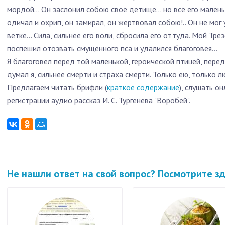
мордой... Он заслонил собою своё детище... но всё его мален
одичал и охрип, он замирал, он жертвовал собою!.. Он не мог
ветке... Сила, сильнее его воли, сбросила его оттуда. Мой Трез
поспешил отозвать смущённого пса и удалился благоговея...
Я благоговел перед той маленькой, героической птицей, пер
думал я, сильнее смерти и страха смерти. Только ею, только 
Предлагаем читать брифли (
краткое содержание
), слушать о
регистрации аудио рассказ И. С. Тургенева "Воробей".
Не нашли ответ на свой вопрос? Посмотрите з