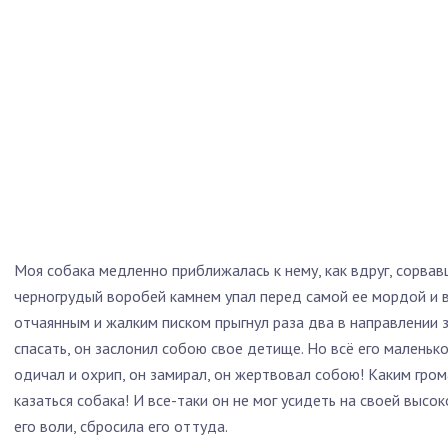
Моя собака медленно приближалась к нему, как вдруг, сорвав
черногрудый воробей камнем упал перед самой ее мордой и в
отчаянным и жалким писком прыгнул раза два в направлении з
спасать, он заслонил собою свое детище. Но всё его маленько
одичал и охрип, он замирал, он жертвовал собою! Каким гр
казаться собака! И все-таки он не мог усидеть на своей высок
его воли, сбросила его оттуда.