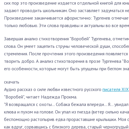
сих пор это произведение издается отдельной книгой для юны
задают проводить школьникам. Оно заставляет задуматься не 
Произведение заканчивается афористично: Тургенев отмечае
только любовью. Эти слова правдивы и актуальны во все врем
Завершая анализ стихотворения "Воробей" Тургенева, отметим
слова. Он умеет зацепить струны человеческой души, способ
стремления. После прочтения этого произведения появляетс
творить добро. А анализ стихотворения в прозе Тургенева "В
его особенности, которые могут быть упущены при беглом зна
скачать
Аудио рассказ о силе любви известного русского
писателя XIX
"Воробей", читает Надежда Прокма.
"Я возвращался с охоты... Собака бежала впереди... Я... уви
клюва и пухом на голове. Он упал из гнезда (ветер сильно ка
беспомощно растопырив едва прораставшие крылышки. Моя с
как вдруг, сорвавшись с близкого дерева, старый черногруды