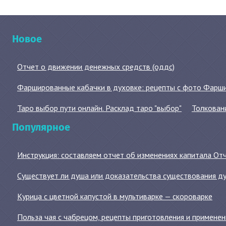
Новое
Отчет о движении денежных средств (оддс)
Фаршированные кабачки в духовке: рецепты с фото Фаршир
Таро выбор пути онлайн. Расклад таро "выбор"
Толковани
Популярное
Инструкция: составляем отчет об изменениях капитала От
Существует ли душа или доказательства существования д
Курица с цветной капустой в мультиварке — скороварке
Польза чая с чабрецом, рецепты приготовления и примене