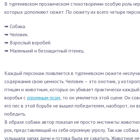
В тургеневском прозаическом стихотворении особую роль игра
которых дополняют сюжет. По сюжету их всего четыре персо
➥ Собака.
➥ Человек.
➥ Взрослый воробей.
➥ Маленький и беззащитный птенец.
Каждый персонаж появляется в тургеневском сюжете неслучай
содержания свою ценность. Человек – это охотник, у которог
птицам и животным, которых он убивает практически каждый 
воробья с
огромным псом
, то он умиляется этой сцене. Он сов
его пес в этой борьбе не вышел победителем, наоборот, он в
победить.
В образе собаки автор показал не просто инстинкты животно
рок, представляющий из себя огромную угрозу. Так как собака 
услышала запах дичи и готова была ее схватить. Животное не