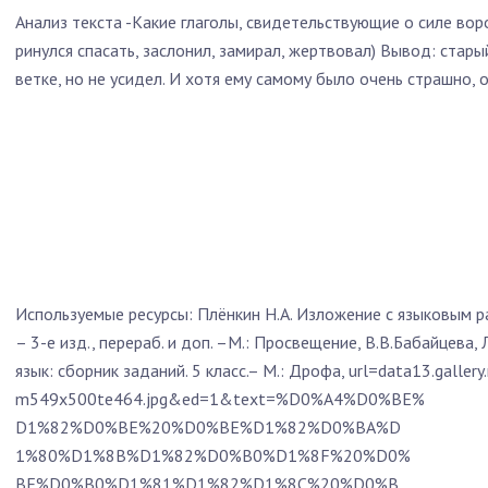
Анализ текста -Какие глаголы, свидетельствующие о силе воро
ринулся спасать, заслонил, замирал, жертвовал) Вывод: стар
ветке, но не усидел. И хотя ему самому было очень страшно, 
Используемые ресурсы: Плёнкин Н.А. Изложение с языковым р
– 3-е изд., перераб. и доп. –М.: Просвещение, В.В.Бабайцева,
язык: сборник заданий. 5 класс.– М.: Дрофа, url=data13.gall
m549x500te464.jpg&ed=1&text=%D0%A4%D0%BE%
D1%82%D0%BE%20%D0%BE%D1%82%D0%BA%D
1%80%D1%8B%D1%82%D0%B0%D1%8F%20%D0%
BF%D0%B0%D1%81%D1%82%D1%8C%20%D0%B