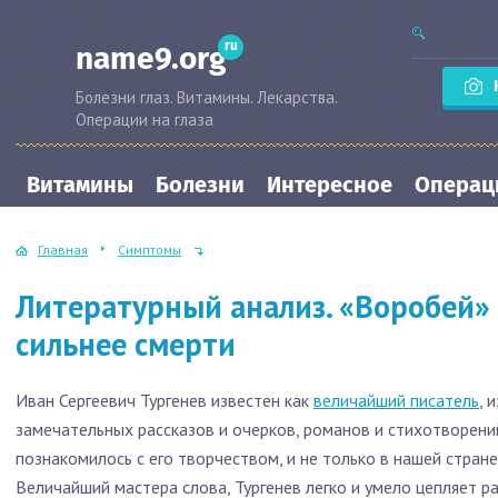
ru
name9.org
Болезни глаз. Витамины. Лекарства.
Операции на глаза
Витамины
Болезни
Интересное
Операци
Главная
Симптомы
Литературный анализ. «Воробей» 
сильнее смерти
Иван Сергеевич Тургенев известен как
величайший писатель
, 
замечательных рассказов и очерков, романов и стихотворени
познакомилось с его творчеством, и не только в нашей стране
Величайший мастера слова, Тургенев легко и умело цепляет р