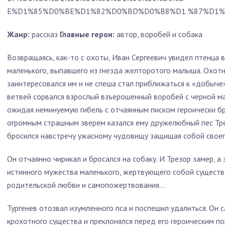
E%D1%85%D0%BE%D1%82%D0%BD%D0%B8%D1 %87%D1%8C%D0 4.
Жанр:
рассказ
Главные герои:
автор, воробей и собака
Возвращаясь, как-то с охоты, Иван Сергеевич увидел птенца в
маленького, выпавшего из гнезда желторотого малыша. Охотни
заинтересовался им и не спеша стал приближаться к «добыче
ветвей сорвался взрослый взъерошенный воробей с черной ма
ожидая неминуемую гибель с отчаянным писком героически бр
огромным страшным зверем казался ему дружелюбный пес Тр
бросился навстречу ужасному чудовищу защищая собой своег
Он отчаянно чирикал и бросался на собаку. И Трезор замер, а
истинного мужества маленького, жертвующего собой существа
родительской любви и самопожертвования…
Тургенев отозвал изумленного пса и поспешил удалиться. Он
крохотного существа и преклонялся перед его героическим п