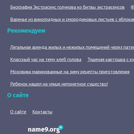
Биография Экстрасенс голунова из битвы экстрасенсов
Ф
Варенье из виноградных и смородиновых листьев с яблока
Рекомендуем
Легальная аренда жилых и нежилых помещений через пате
Классный час на тему хлеб голова
Тушеная картошка с к
Моховики маринованные на зиму рецепты приготовления
Ребенок нашел на улице непонятное существо!
О сайте
О сайте
Контакты
ru
name9.org