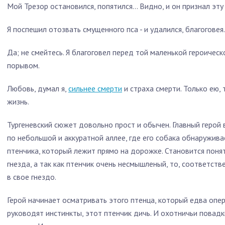
Мой Трезор остановился, попятился... Видно, и он признал эту 
Я поспешил отозвать смущенного пса - и удалился, благоговея.
Да; не смейтесь. Я благоговел перед той маленькой героичес
порывом.
Любовь, думал я,
сильнее смерти
и страха смерти. Только ею,
жизнь.
Тургеневский сюжет довольно прост и обычен. Главный герой
по небольшой и аккуратной аллее, где его собака обнаружива
птенчика, который лежит прямо на дорожке. Становится понят
гнезда, а так как птенчик очень несмышленый, то, соответств
в свое гнездо.
Герой начинает осматривать этого птенца, который едва опер
руководят инстинкты, этот птенчик дичь. И охотничьи повад