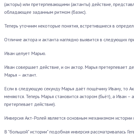
(акторы) или претерпевающими (актанты) действие, представ
обладающее заданным ритмом (базис).
Теперь уточним некоторые понятия, встретившиеся в определ
Отличие актора и актанта наглядно выявится в следующих пр
Иван целует Марью.
Иван совершает действие, и он актор. Марья претерпевает дей
Марья – актант.
Если в следующую секунду Марья даёт пощёчину Ивану, то Ак
меняются. Теперь Марья становится актором (бьёт), а Иван – 
претерпевает действие).
Инверсия Акт-Ролей является основным механизмом истории 
В "большой" истории" подобная инверсия рассматривалась Гег