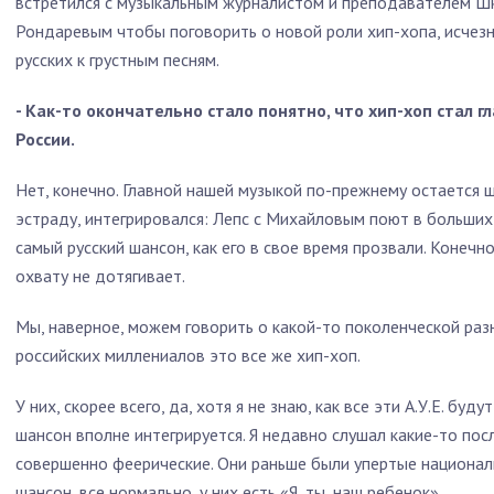
встретился с музыкальным журналистом и преподавателем Ш
Рондаревым чтобы поговорить о новой роли хип-хопа, исчез
русских к грустным песням.
- Как-то окончательно стало понятно, что хип-хоп стал 
России.
Нет, конечно. Главной нашей музыкой по-прежнему остается ш
эстраду, интегрировался: Лепс с Михайловым поют в больших
самый русский шансон, как его в свое время прозвали. Конечно,
охвату не дотягивает.
Мы, наверное, можем говорить о какой-то поколенческой разн
российских миллениалов это все же хип-хоп.
У них, скорее всего, да, хотя я не знаю, как все эти А.У.Е. буд
шансон вполне интегрируется. Я недавно слушал какие-то пос
совершенно феерические. Они раньше были упертые национали
шансон, все нормально, у них есть «Я, ты, наш ребенок».