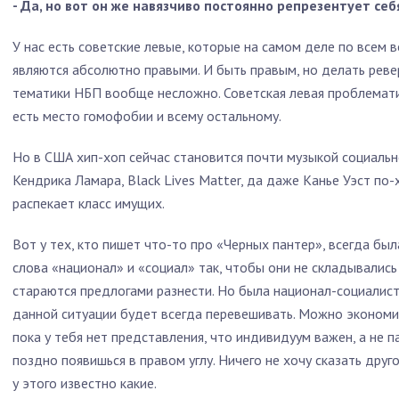
- Да, но вот он же навязчиво постоянно репрезентует себя
У нас есть советские левые, которые на самом деле по всем 
являются абсолютно правыми. И быть правым, но делать реве
тематики НБП вообще несложно. Советская левая проблемати
есть место гомофобии и всему остальному.
Но в США хип-хоп сейчас становится почти музыкой социаль
Кендрика Ламара, Black Lives Matter, да даже Канье Уэст п
распекает класс имущих.
Вот у тех, кто пишет что-то про «Черных пантер», всегда был
слова «национал» и «социал» так, чтобы они не складывались
стараются предлогами разнести. Но была национал-социалист
данной ситуации будет всегда перевешивать. Можно экономич
пока у тебя нет представления, что индивидуум важен, а не п
поздно появишься в правом углу. Ничего не хочу сказать друг
у этого известно какие.