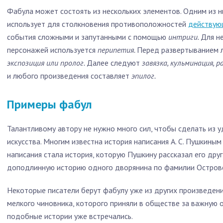
Фабула может состоять из нескольких элементов. Одним из н
использует для столкновения противоположностей
действую
события сложными и запутанными с помощью
интриги.
Для н
персонажей используется
перипетия.
Перед развертыванием 
экспозиция или пролог.
Далее следуют
завязка, кульминация, р
и любого произведения составляет
эпилог.
Примеры фабул
Талантливому автору не нужно много сил, чтобы сделать из
искусства. Многим известна история написания А. С. Пушкиным
написания стала история, которую Пушкину рассказал его дру
доподлинную историю одного дворянина по фамилии Островс
Некоторые писатели берут фабулу уже из других произведений
мелкого чиновника, которого приняли в обществе за важную о
подобные истории уже встречались.