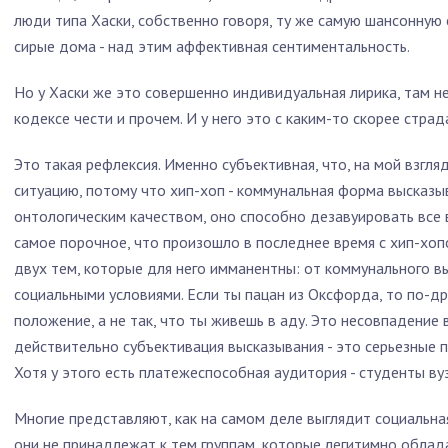
люди типа Хаски, собственно говоря, ту же самую шансонную 
сирые дома - над этим аффективная сентиментальность.
Но у Хаски же это совершенно индивидуальная лирика, там н
кодексе чести и прочем. И у него это с каким-то скорее страд
Это такая рефлексия. Именно субъективная, что, на мой взгля
ситуацию, потому что хип-хоп - коммунальная форма высказы
онтологическим качеством, оно способно дезавуировать все 
самое порочное, что произошло в последнее время с хип-хоп
двух тем, которые для него имманентны: от коммунального вы
социальными условиями. Если ты пацан из Оксфорда, то по-
положение, а не так, что ты живешь в аду. Это несовпадение 
действительно субъективация высказывания - это серьезные 
Хотя у этого есть платежеспособная аудитория - студенты ву
Многие представляют, как на самом деле выглядит социальна
они не принадлежат к тем группам, которые легитимно облад