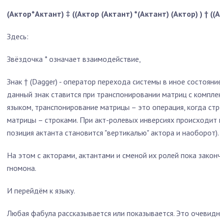
(Актор*Актант) ‡ ((Актор
(Актант)
*(Актант)
(Актор)
) † (
Здесь:
Звёздочка * означает взаимодействие,
Знак † (Dagger) - оператор перехода системы в иное состоян
данный знак ставится при транспонировании матриц с компле
языком, транспонирование матрицы – это операция, когда стр
матрицы – строками. При акт-ролевых инверсиях происходит 
позиция актанта становится "вертикалью" актора и наоборот).
На этом с акторами, актантами и сменой их ролей пока закон
гномона.
И перейдём к языку.
Любая фабула рассказывается или показывается. Это очевидн