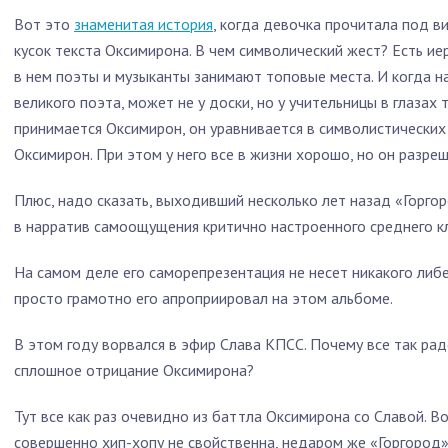
Вот это
знаменитая история
, когда девочка прочитала под 
кусок текста Оксимирона. В чем символический жест? Есть ие
в нем поэты и музыканты занимают топовые места. И когда н
великого поэта, может не у доски, но у учительницы в глазах 
принимается Оксимирон, он уравнивается в символистических 
Оксимирон. При этом у него все в жизни хорошо, но он разре
Плюс, надо сказать, выходивший несколько лет назад «Горго
в нарратив самоощущения критично настроенного среднего кл
На самом деле его саморепрезентация не несет никакого либ
просто грамотно его апроприировал на этом альбоме.
В этом году ворвался в эфир Слава КПСС. Почему все так рад
сплошное отрицание Оксимирона?
Тут все как раз очевидно из баттла Оксимирона со Славой. В
совершенно хип-хопу не свойственна, недаром же «Горгород