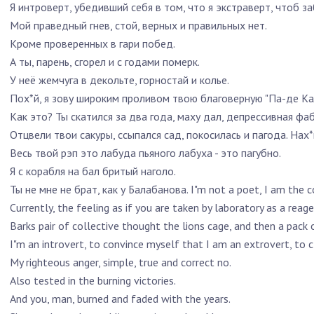
Я интроверт, убедивший себя в том, что я экстраверт, чтоб за
Мой праведный гнев, стой, верных и правильных нет.
Кроме проверенных в гари побед.
А ты, парень, сгорел и с годами померк.
У неё жемчуга в декольте, горностай и колье.
Пох*й, я зову широким проливом твою благоверную "Па-де Кал
Как это? Ты скатился за два года, маху дал, депрессивная фа
Отцвели твои сакуры, ссыпался сад, покосилась и пагода. Нах*
Весь твой рэп это лабуда пьяного лабуха - это пагубно.
Я с корабля на бал бритый наголо.
Ты не мне не брат, как у Балабанова.
I"m not a poet, I am the c
Currently, the feeling as if you are taken by laboratory as a reage
Barks pair of collective thought the lions cage, and then a pack 
I"m an introvert, to convince myself that I am an extrovert, to c
My righteous anger, simple, true and correct no.
Also tested in the burning victories.
And you, man, burned and faded with the years.