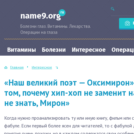
ru
name9.org
Болезни глаз. Витамины. Лекарства.
Операции на глаза
Витамины
Болезни
Интересное
Операци
Главная
Интересное
«Наш великий поэт — Оксимирон»
том, почему хип-хоп не заменит н
не знать, Мирон»
Когда нужно проанализировать ту или иную книгу, фильм или с
фабуле. Если первый более ясен для читателей, то с фабулой
понятия очень похожи, но в каждом содержатся свои особенн