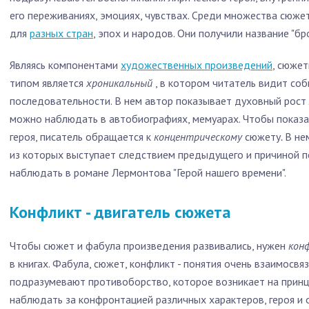
его переживаниях, эмоциях, чувствах. Среди множества сюж
для
разных стран
, эпох и народов. Они получили название "бр
Являясь компонентами
художественных произведений
, сюжет
типом является
хроникальный
, в котором читатель видит со
последовательности. В нем автор показывает духовный рост 
можно наблюдать в автобиографиях, мемуарах. Чтобы показа
героя, писатель обращается к
концентрическому
сюжету
.
В не
из которых выступает следствием предыдущего и причиной
наблюдать в романе Лермонтова "Герой нашего времени".
Конфликт - двигатель сюжета
Чтобы сюжет и фабула произведения развивались, нужен
кон
в книгах. Фабула, сюжет, конфликт - понятия очень взаимосв
подразумевают противоборство, которое возникает на прин
наблюдать за конфронтацией различных характеров, героя и 