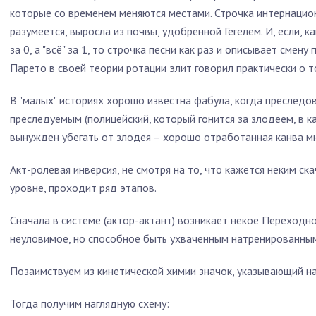
которые со временем меняются местами. Строчка интернациона
разумеется, выросла из почвы, удобренной Гегелем. И, если, ка
за 0, а "всё" за 1, то строчка песни как раз и описывает сме
Парето в своей теории ротации элит говорил практически о т
В "малых" историях хорошо известна фабула, когда преследов
преследуемым (полицейский, который гонится за злодеем, в к
вынужден убегать от злодея – хорошо отработанная канва мн
Акт-ролевая инверсия, не смотря на то, что кажется неким ск
уровне, проходит ряд этапов.
Сначала в системе (актор-актант) возникает некое Переходно
неуловимое, но способное быть ухваченным натренированны
Позаимствуем из кинетической химии значок, указывающий на 
Тогда получим наглядную схему: