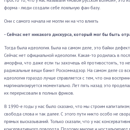
Просто то, что у нас называли «новой русской волной», это 
форма - люди создали себе лояльную фан-базу.
Они с самого начала не могли ни на что влиять
- Сейчас нет никакого дискурса, который мог бы быть от
Тогда была идеология. Была на самом деле, это байки дефект
Сейчас нет официальной идеологии. Какая-то родилась в посл
аморфна, что даже если ты захочешь ей противостоять, то не
радикальные вещи банит Роскомнадзор. На самом деле со в
идеология гораздо лучше справляется с тем, что она восприним
маргинализируется моментально. Лет пять назад это продела
их перерисовали в полных фриков.
В 1990-е годы у нас было сказано, что мы строим капитализм,
свобода слова и так далее. С этого пути никто особо не свор
прямых высказываний. Только сказали, что у нас консервативны
консервативного поворота. Поэтому многие и ностальгируют 