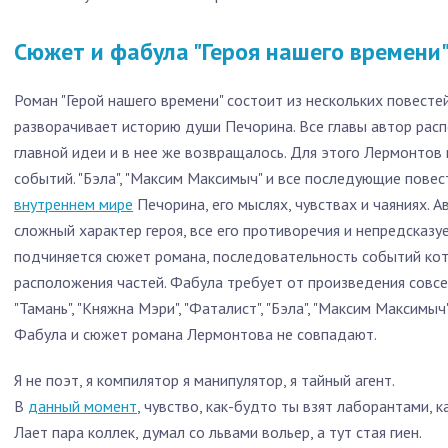
Сюжет и фабула "Героя нашего времени"
Роман "Герой нашего времени" состоит из нескольких повест
разворачивает историю души Печорина. Все главы автор расп
главной идеи и в нее же возвращалось. Для этого Лермонтов
событий. "Бэла", "Максим Максимыч" и все последующие пове
внутреннем мире
Печорина, его мыслях, чувствах и чаяниях. 
сложный характер героя, все его противоречия и непредсказ
подчиняется сюжет романа, последовательность событий кот
расположения частей. Фабула требует от произведения совсе
"Тамань", "Княжна Мэри", "Фаталист", "Бэла", "Максим Максимыч
Фабула и сюжет романа Лермонтова не совпадают.
Я не поэт, я компилятор я манипулятор, я тайный агент.
В
данный момент
, чувство, как-будто ты взят лаборантами, ка
Лает пара коллек, думал со львами вольер, а тут стая гиен.