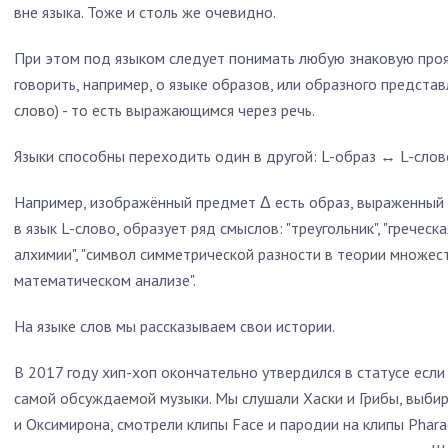
вне языка. Тоже и столь же очевидно.
При этом под языком следует понимать любую знаковую проя
говорить, например, о языке образов, или образного представ
слово) - то есть выражающимся через речь.
Языки способны переходить один в другой: L-образ ↔ L-слов
Например, изображённый предмет Δ
есть образ, выраженный 
в язык L-слово, образует ряд смыслов: "треугольник", "греческа
алхимии", "символ симметрической разности в теории множест
математическом анализе".
На языке слов мы рассказываем свои истории.
В 2017 году хип-хоп окончательно утвердился в статусе если 
самой обсуждаемой музыки. Мы слушали Хаски и Грибы, выбира
и Оксимирона, смотрели клипы Face и пародии на клипы Phara