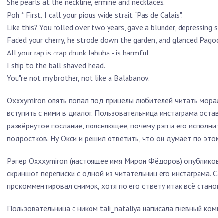
She pearls at the neckline, ermine and necklaces.
Poh * First, I call your pious wide strait "Pas de Calais".
Like this? You rolled over two years, gave a blunder, depressing s
Faded your cherry, he strode down the garden, and glanced Pagod
All your rap is crap drunk labuha - is harmful.
I ship to the ball shaved head.
You"re not my brother, not like a Balabanov.
Oxxxymiron опять попал под прицелы любителей читать морал
вступить с ними в диалог. Пользовательница инстаграма ост
развёрнутое послание, поясняющее, почему рэп и его исполни
подростков. Ну Окси и решил ответить, что он думает по это
Рэпер Oxxxymiron (настоящее имя Мирон Фёдоров) опубликов
скриншот переписки с одной из читательниц его инстаграма. 
прокомментировал снимок, хотя по его ответу итак всё стано
Пользовательница с ником tali_nataliya написала гневный к