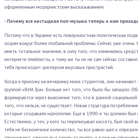
оформленным модернистским высказыванием.
- Почему вся нестыдная поп-музыка теперь к нам приход
Потому что в Украине есть поверхностная политическая подви
ходим вокруг более глобальной проблемы. Сейчас уже очень т
иметь тотальное значение, в силу того, что изменились средс
интернете плейлисты, к тому же ты их не сам сейчас составил
тебя происходит дисперсия вкусовых пристрастий.
Когда я прихожу на вечеринку моих студентов, они начинают
группой «ВИА Гра». Больше нет того, что было бы западло. О
формируются через выяснение того, что в данной социальной с
того, что нельзя, не существует. Новая структура потреблени
которые создавали идеологию. Еще в 1990-е ты должен был ку
Естественно, у тех, у кого ты переписывал кассету, был свой в
тебя не бесконечное количество, ты все равно шел к определе
спрашивают, слушал ли я такую-то группу, я даже не спрашива