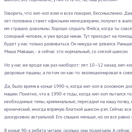
Говорить, что хип-хоп взял и всех покорил, бессмысленно. Да
лет половина станет офисными менеджерами, получит в жало 
им страшно довольны. Хорошо слушать Фейса, когда ты совс
солидный человек, и уже вроде никак. Тут приходит на помощ
будет у нас только развиваться. Он никуда не девался. Раньш
Миша Маваши, - а сейчас это нормальный, со слезой шансон.
Но у нас же вроде как раз наоборот: лет 10–12 назад хип-хо
дворовые пацаны, а потом он как-то эволюционировал в сов
Да, было время в конце 1990-х, когда хип-хоп в основном до
машин. Понятно, что в 1990-е годы, когда хип-хоп пытался тол
необходимые темы, криминальные, пересадил на нашу почву, и
иронический, иногда впрямую блатной шансон-рэп. Сейчас вся
дискурсивно актуальной. Его слышно меньше, но он все равно 
В конце 90-х ребята читали, сколько они подрезали. А сейчас