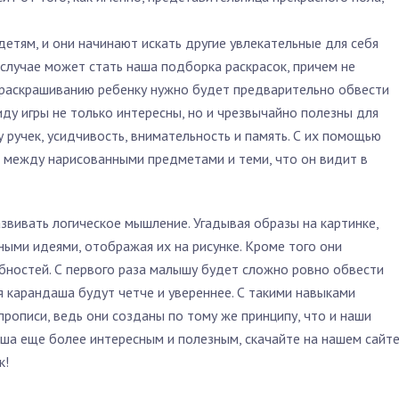
етям, и они начинают искать другие увлекательные для себя
случае может стать наша подборка раскрасок, причем не
 раскрашиванию ребенку нужно будет предварительно обвести
виду игры не только интересны, но и чрезвычайно полезны для
 ручек, усидчивость, внимательность и память. С их помощью
 между нарисованными предметами и теми, что он видит в
звивать логическое мышление. Угадывая образы на картинке,
ыми идеями, отображая их на рисунке. Кроме того они
бностей. С первого раза малышу будет сложно ровно обвести
 карандаша будут четче и увереннее. С такими навыками
рописи, ведь они созданы по тому же принципу, что и наши
ыша еще более интересным и полезным, скачайте на нашем сайт
к!