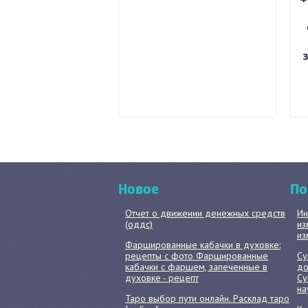
Новое
По
Отчет о движении денежных средств
Ин
(оддс)
из
из
Фаршированные кабачки в духовке:
рецепты с фото Фаршированные
Су
кабачки с фаршем, запеченные в
до
духовке - рецепт
Су
на
Таро выбор пути онлайн. Расклад таро