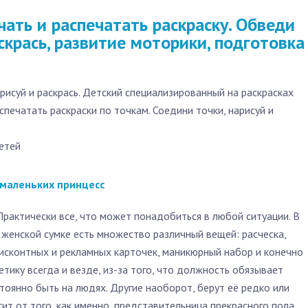
чать и распечатать раскраску. Обведи
скрась, развитие моторики, подготовка
арисуй и раскрась. Детский специализированный на раскрасках
спечатать раскраски по точкам. Соедини точки, нарисуй и
етей
 маленьких принцесс
. Практически все, что может понадобиться в любой ситуации. В
в женской сумке есть множество различный вещей: расческа,
дисконтных и рекламных карточек, маникюрный набор и конечно
етику всегда и везде, из-за того, что должность обязывает
стоянно быть на людях. Другие наоборот, берут её редко или
ит от того, как именно, представительница прекрасного пола,