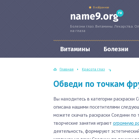
В избранное
ru
name9.org
Болезни глаз. Витамины. Лекарства. О
на глаза
Витамины
Болезни
Главная
Красота глаз
Обведи по точкам фру
Вы находитесь в категории раскраски 
описана нашими посетителями следующи
можете скачать раскраски Соедини по т
творческие занятия играют
огромную р
деятельность, формируют эстетический