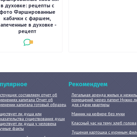
в духовке: рецепты с
фото Фаршированные
кабачки с фаршем,
запеченные в духовке -
рецепт
пулярное
Рекомендуем
струкция: составляем отчет об
Легальная аренда жилых и нежил
менениях капитала Отчет об
помещений через патент Нужно л
менении капитала готовый образец
для сдачи квартиры
ществует ли душа или
Манник на кефире без муки
казательства существования души
Классный час на тему хлеб голова
ществует ли душа у человека
учные факты
Тушеная картошка с куриным фил