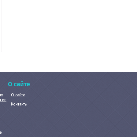
О сайте
ых
О сайте
и ип
Контакты
е