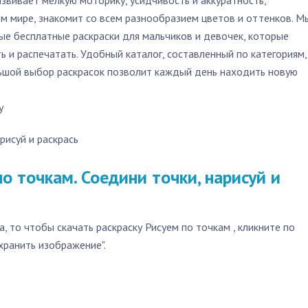
звивает мелкую моторику, усидчивость и аккуратность,
м мире, знакомит со всем разнообразием цветов и оттенков. М
е бесплатные раскраски для мальчиков и девочек, которые
 и распечатать. Удобный каталог, составленный по категориям,
льшой выбор раскрасок позволит каждый день находить новую
у
рисуй и раскрась
о точкам. Соедини точки, нарисуй и
а, то чтобы скачать раскраску Рисуем по точкам , кликните по
хранить изображение".