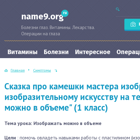
ru
name9.org
Болезни глаз. Витамины. Лекарства.
Операции на глаза
Витамины
Болезни
Интересное
Операци
Главная
Симптомы
Сказка про камешки мастера изоб
изобразительному искусству на т
можно в объеме" (1 класс)
Тема урока: Изображать можно в объеме
Цели
: помочь овладеть навыками работы с пластилином (из