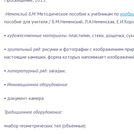
Просвещение, 2013;
-Неменский Б.М.
Методическое пособие к учебникам по
изобра
пособие для учителя / Б.М.Неменский, Л.А.Неменская, Е.И.Кор
▪
художественные материалы:
пластилин, стеки, дощечка, сух
▪
зрительный ряд:
рисунки и фотографии с изображением пр
настоящие камешки, форма которых напоминает изображение
▪
литературный ряд:
загадки;
▪
Инновационное оборудование
▪
документ-камера
Традиционное оборудование:
▪
набор геометрических тел (объёмные)