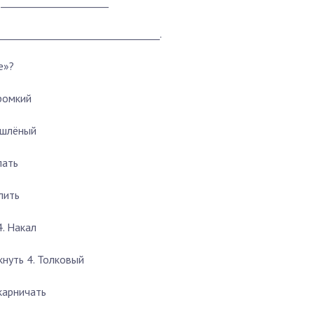
______________________
_________________________________.
е»?
Громкий
ышлёный
пать
лить
4. Накал
кнуть 4. Толковый
окарничать