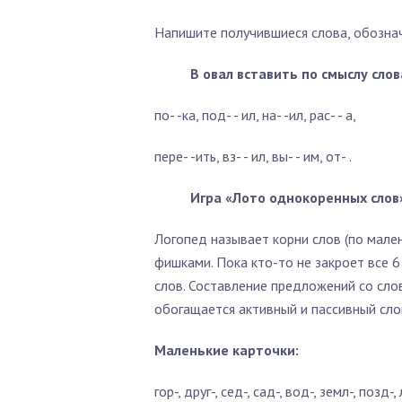
Напишите получившиеся слова, обознач
В овал вставить по смыслу сло
по- -ка, под- - ил, на- -ил, рас- - а,
пере- -ить, вз- - ил, вы- - им, от- .
Игра «Лото однокоренных слов
Логопед называет корни слов (по мале
фишками. Пока кто-то не закроет все 6
слов. Составление предложений со сло
обогащается активный и пассивный сло
Маленькие карточки:
гор-, друг-, сед-, сад-, вод-, земл-, позд-, л