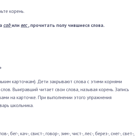
ьте корень.
ва
сад
или
вес
,
прочитать полу­
чившиеся слова.
»
ньким карточкам). Дети закрывают слова с этими корнями
 слов. Выигравший читает свои слова, называя корень. Запись
вами на карточке. При выполнении этого упражнения
варь школьника.
ов-, бег-, кач-, свист-, го­вор-, зим-, чист-, лес-, берез-, снег-, свет-,