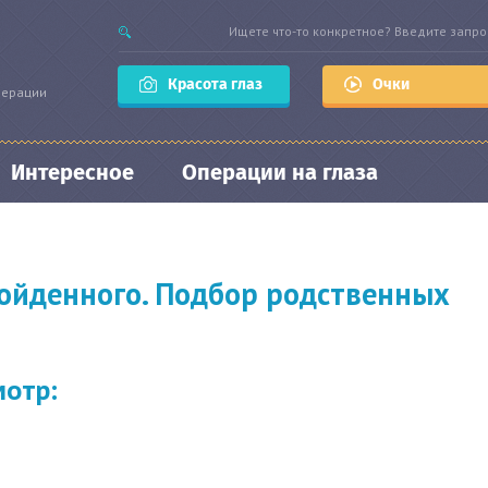
Красота глаз
Очки
перации
Интересное
Операции на глаза
ойденного. Подбор родственных
мотр: