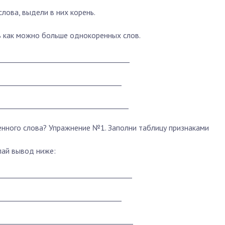
ова, выдели в них корень.
ь как можно больше однокоренных слов.
______________________________________
___________________________________
______________________________________
енного слова?
Упражнение №1. Заполни таблицу признаками
лай вывод ниже:
_______________________________________
___________________________________
_______________________________________