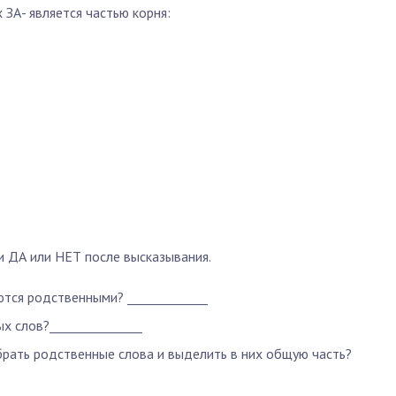
ЗА- является частью корня:
и ДА или НЕТ после высказывания.
яются родственными? _____________
х слов?_______________
брать родственные слова и выделить в них общую часть?