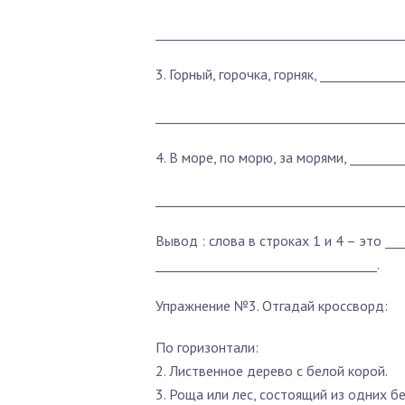
_______________________________________
3. Горный, горочка, горняк, ____________
_______________________________________
4. В море, по морю, за морями, ________
_______________________________________
Вывод :
слова в строках 1 и 4 – это
___
___________________________________.
Упражнение №3. Отгадай кроссворд:
По горизонтали:
2. Лиственное дерево с белой корой.
3. Роща или лес, состоящий из одних бе