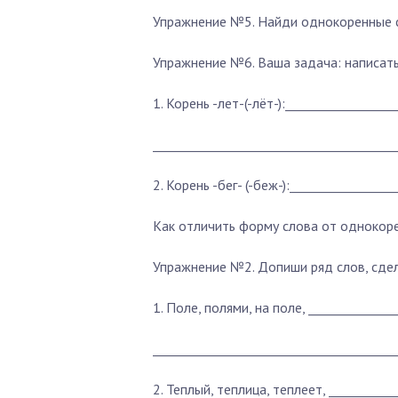
Упражнение №5. Найди однокоренные сл
Упражнение №6. Ваша задача: написат
1. Корень -лет-(-лёт-):_________________
_______________________________________
2. Корень -бег- (-беж-):________________
Как отличить форму слова от однокор
Упражнение №2. Допиши ряд слов, сде
1. Поле, полями, на поле, _____________
_______________________________________
2. Теплый, теплица, теплеет, __________