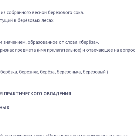
из собранного весной берёзового сока.
стущий в берёзовых лесах.
м значением, образованное от слова «берёза».
ризнак предмета (имя прилагательное) и отвечающее на вопрос
берёзка, березняк, берёза, берёзонька, берёзовый
)
Я ПРАКТИЧЕСКОГО ОВЛАДЕНИЯ
ННЫХ
, при изу­чении темы «Родственные и однокоренные слова»