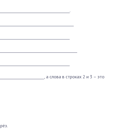
___________________________________.
______________________________________
___________________________________
_______________________________________
___________________________________
______________________,
а слова в строках 2 и 3 – это
рёз.