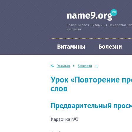
ru
name9.org
Болезни глаз. Витамины. Лекарства. О
на глаза
Витамины
Болезни
Главная
Болезни
Урок «Повторение пр
слов
Предварительный прос
Карточка №3