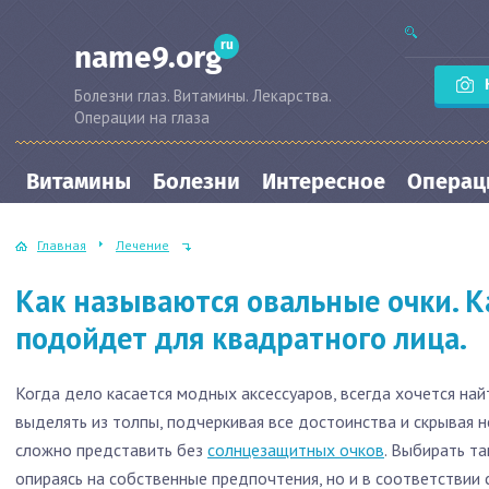
ru
name9.org
Болезни глаз. Витамины. Лекарства.
Операции на глаза
Витамины
Болезни
Интересное
Операци
Главная
Лечение
Как называются овальные очки. К
подойдет для квадратного лица.
Когда дело касается модных аксессуаров, всегда хочется най
выделять из толпы, подчеркивая все достоинства и скрывая 
сложно представить без
солнцезащитных очков
. Выбирать т
опираясь на собственные предпочтения, но и в соответствии