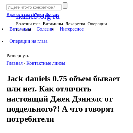
name9.org
ru
Красота глаз
Очки
Россия
Болезни глаз. Витамины. Лекарства. Операции
Витамины
Болезни
Интересное
на глаза
Операции на глаза
Развернуть
Главная
›
Контактные линзы
Jack daniels 0.75 объем бывает
или нет. Как отличить
настоящий Джек Дэниэлс от
поддельного?! А что говорят
потребители