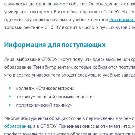
случилось еще одно значимое событие. Он объединился с и
университетом города. В итоге был образован СПбГЭУ. На сег
одним из крупнейших научных и учебных центров
Российской
топовый рейтинг ‒ СПбГЭУ входит в число 5 лучших вузов Са
Информация для поступающих
Лица, выбравшие СПбГЭУ, могут получить здесь высшее или 
образование. Тем абитуриентам, которые собираются поступа
что в состав университета входят следующие учебные завед
колледж «Станкоэлектрон»;
техникум пищевой промышленности;
политехнический техникум.
Многие абитуриенты обращаются не в перечисленные учрежд
образования
, а в СПбГЭУ. Приемная комиссия отмечает, что,
профессиональное или высшее образование, можно поступить