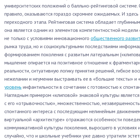
университетских положений о балльно-рейтинговой системе. 
правило, оказываются гораздо скромнее ожидаемых. И здесь 
переходного этапа. Рейтинговая система обладает глубинным
она является одним из элементов компетентностной модели 
не только с условиями инновационного
общественного разви
рынка труда, но и социокультурными последствиями информа
формированием поколения с развитым латеральным («клипов
мышление опирается на позитивное отношение к фрагментар
реальности, ситуативную логику принятия решений, гибкое во
нежелании и неумении выстраивать ее в «большие тексты» и
уровень
инфантильности в сочетании с готовностью к спонтан
Наглядным примером «клиповой» знаковой культуры является
с его «отрывочностью», множественностью, незавершенность
спонтанного интереса с последующим нелинейным движением
виртуальной «архитектуре» отражаются особенности поведен
коммуникативной культуры поколения, выросшего в условиях
случайно, что и школьные учебники уже давно утратили эстет