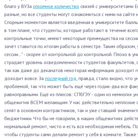
благо у ВУЗа
огромное количество
связей с университетами Е
разные, но все студенты могут ознакомиться с ними на сайте 
Спорным моментом является введённая в университете балль
в том плане, что студенты, которые работают в течение всег
контрольные точки, имеют некоторые преимущества на сессии
зачёт ставится по итогам работы в семестре. Таким образом, у
сессии..." - скорее от контрольной до контрольной. Плохо в у
страдает уровень осведомленности студентов факультетов, о
так как даже до деканатов некоторая информация доходит го
доходит вовсе. За
последний год
, правда, стало видно, что 
проблемой, так что может быть ещё через годик-два все фак
равноправными. Ещё из плюсов: СПбГЭУ - один из немногих у
общежития ВСЕМ желающим. У нас действительно неплохие о
селят в основном контрактников, так и уже ставший знаменит
бюджетники. Что бы не говорили, в наших общежитиях дейст
нормальный ремонт, чисто и есть вся необходимая мебель. По
чтобы студенты сами делали ремонт у себя в комнате. Также 