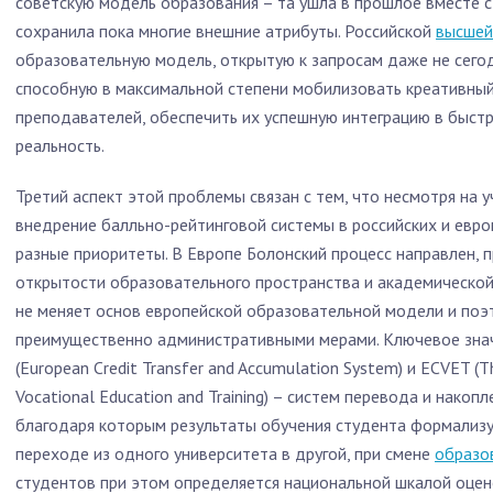
советскую модель образования – та ушла в прошлое вместе с
сохранила пока многие внешние атрибуты. Российской
высшей
образовательную модель, открытую к запросам даже не сегод
способную в максимальной степени мобилизовать креативный
преподавателей, обеспечить их успешную интеграцию в быс
реальность.
Третий аспект этой проблемы связан с тем, что несмотря на 
внедрение балльно-рейтинговой системы в российских и евро
разные приоритеты. В Европе Болонский процесс направлен, п
открытости образовательного пространства и академической 
не меняет основ европейской образовательной модели и поэ
преимущественно административными мерами. Ключевое зна
(European Credit Transfer and Accumulation System) и ECVET (T
Vocational Education and Training) – систем перевода и накоп
благодаря которым результаты обучения студента формализу
переходе из одного университета в другой, при смене
образо
студентов при этом определяется национальной шкалой оцено