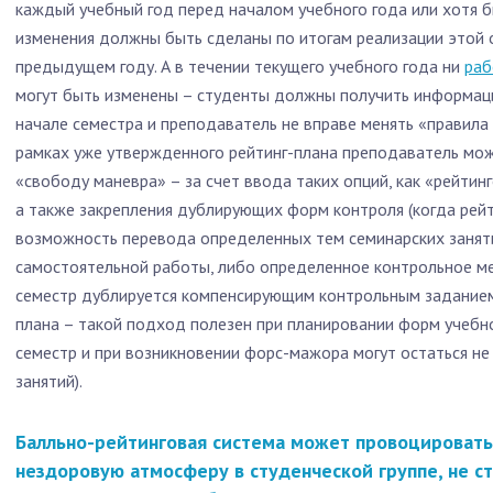
каждый учебный год перед началом учебного года или хотя 
изменения должны быть сделаны по итогам реализации этой
предыдущем году. А в течении текущего учебного года ни
раб
могут быть изменены – студенты должны получить информац
начале семестра и преподаватель не вправе менять «правила 
рамках уже утвержденного рейтинг-плана преподаватель мо
«свободу маневра» – за счет ввода таких опций, как «рейтин
а также закрепления дублирующих форм контроля (когда рей
возможность перевода определенных тем семинарских занят
самостоятельной работы, либо определенное контрольное ме
семестр дублируется компенсирующим контрольным заданием
плана – такой подход полезен при планировании форм учебн
семестр и при возникновении форс-мажора могут остаться н
занятий).
Балльно-рейтинговая система может провоцировать
нездоровую атмосферу в студенческой группе, не с