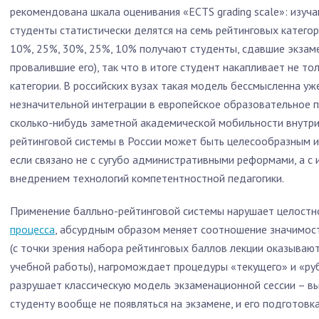
рекомендована шкала оценивания «ECTS grading scale»: изуч
студенты статистически делятся на семь рейтинговых категор
10%, 25%, 30%, 25%, 10% получают студенты, сдавшие экзамен
провалившие его), так что в итоге студент накапливает не то
категории. В российских вузах такая модель бессмысленна уж
незначительной интеграции в европейское образовательное п
сколько-нибудь заметной академической мобильности внутри
рейтинговой системы в России может быть целесообразным и
если связано не с сугубо административными реформами, а с
внедрением технологий компетентностной педагогики.
Применение балльно-рейтинговой системы нарушает целостн
процесса
, абсурдным образом меняет соотношение значимост
(с точки зрения набора рейтинговых баллов лекции оказыва
учебной работы), нагромождает процедуры «текущего» и «руб
разрушает классическую модель экзаменационной сессии – в
студенту вообще не появляться на экзамене, и его подготовк